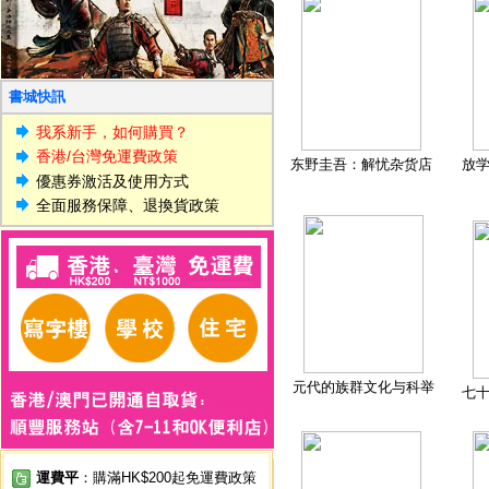
書城快訊
我系新手，如何購買？
香港/台灣免運費政策
东野圭吾：解忧杂货店
放
優惠券激活及使用方式
全面服務保障、退換貨政策
元代的族群文化与科举
七
運費平
：購滿HK$200起免運費政策