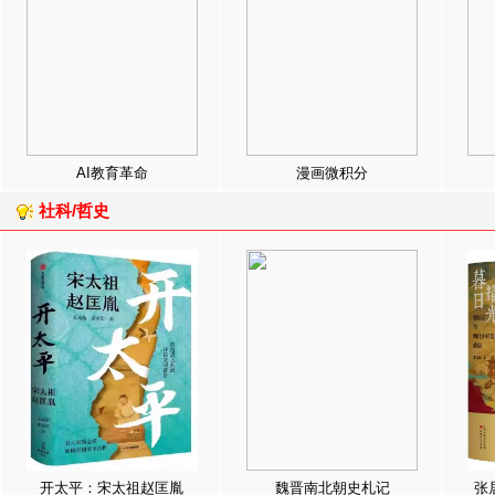
AI教育革命
漫画微积分
社科/哲史
开太平：宋太祖赵匡胤
魏晋南北朝史札记
张