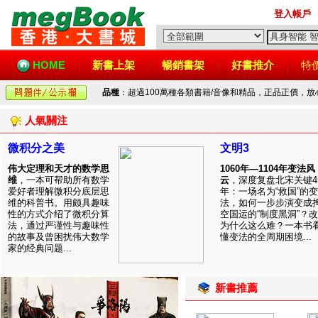
登入帳戶
HOME
新書上架
暢銷書架
好書推介
特
品種
：超過100萬種各類書籍/音像和精品，正品正價，
人氣關注
微积分之美
文明3
伟大定理和天才的数学思
1060年—1104年变法风
维
，一本可帮助所有数学
云
，深度复盘北宋关键4
爱好者理解微积分底层思
年：一场名为“救国”的变
维的科普书。用颇具趣味
法，如何一步步演变成
性的方式介绍了微积分算
空国运的“制度黑洞”？
法，通过严谨性与趣味性
为什么这么难？一本书
的故事及曾困扰伟大数学
懂变法的全周期困境...
家的经典问题...
新書推薦