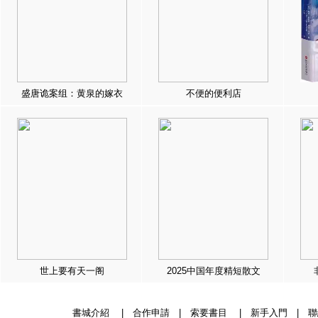
盛唐诡案组：黄泉的嫁衣
不便的便利店
世上要有天一阁
2025中国年度精短散文
書城介紹
|
合作申請
|
索要書目
|
新手入門
|
聯