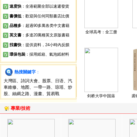
速度快
：全港範圍全部以速遞發貨
書價低
：歡迎與任何同類書店比價
品種多
：超過90多萬各类中文書籍
全球高考：全三册
英文書
：多達20萬種英文原版書籍
找書快
：提供資料，24小時內反饋
環保包裝
：採用紙箱、氣泡紙材料
熱搜關鍵字
：
大灣區
、
詩詞大會
、
股票
、
日语
、
汽
車維修
、
地图
、
一帶一路
、
琼瑶
、
炒
股
、
絲綢之路
、
漫畫
、
貿易戰
剑桥大学中国庙
裘
專業/技術