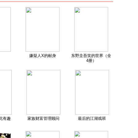
嫌疑人X的献身
东野圭吾笑的世界（全
4册）
此有趣
家族财富管理顾问
最后的江湖戏班