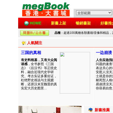
HOME
新書上架
暢銷書架
好書推
品種
：超過100萬種各類書籍/音像和精品
人氣關注
三国的真相
一边崩溃
有史料根基，又有大众阅
人生应急指
读感
，全书参照《三国
问题的速查
志》《后汉书》等正统史
表达关心的
料，融合近现代史学研
安慰人没关
究、考古实证多重佐证，
士就是你的
杜绝野史戏说与主观臆
耐死型人格
断，还原汉末至魏晋的真
易崩溃没关
实宏大历史图景...
你容易自愈..
新書推薦