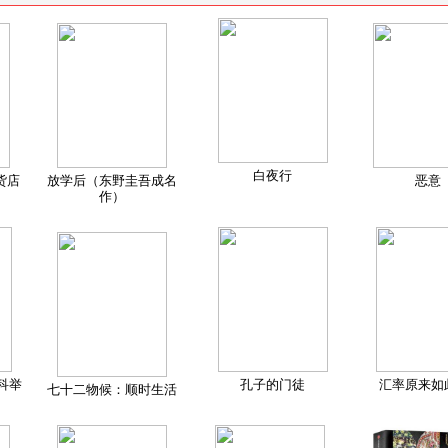
白夜行
货店
放学后（东野圭吾成名
恶意
作）
科举
孔子的门徒
汇率原来如
七十二物候：顺时生活