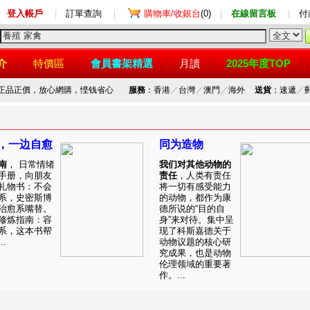
登入帳戶
|
訂單查詢
|
購物車/收銀台
(0)
|
在線留言板
|
付
介
特價區
會員書架精選
月讀
2025年度TOP
，正品正價，放心網購，悭钱省心
服務
：香港
／
台灣
／
澳門
／
海外
送貨
：速遞
／
，一边自愈
同为造物
南
， 日常情绪
我们对其他动物的
手册，向朋友
责任
，人类有责任
礼物书：不会
将一切有感受能力
系，史密斯博
的动物，都作为康
治愈系嘴替。
德所说的“目的自
修炼指南：容
身”来对待。集中呈
系，这本书帮
现了科斯嘉德关于
.
动物议题的核心研
究成果，也是动物
伦理领域的重要著
作。...