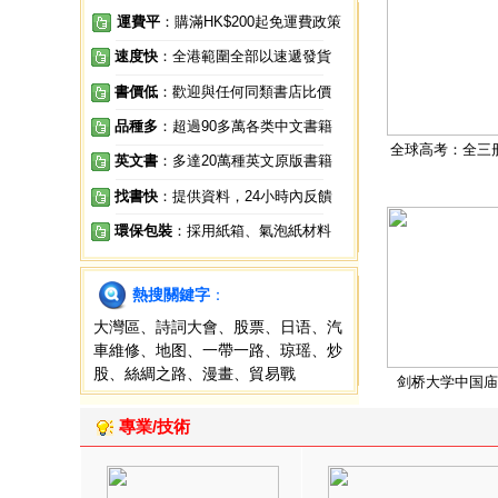
運費平
：購滿HK$200起免運費政策
速度快
：全港範圍全部以速遞發貨
書價低
：歡迎與任何同類書店比價
品種多
：超過90多萬各类中文書籍
全球高考：全三
英文書
：多達20萬種英文原版書籍
找書快
：提供資料，24小時內反饋
環保包裝
：採用紙箱、氣泡紙材料
熱搜關鍵字
：
大灣區
、
詩詞大會
、
股票
、
日语
、
汽
車維修
、
地图
、
一帶一路
、
琼瑶
、
炒
股
、
絲綢之路
、
漫畫
、
貿易戰
剑桥大学中国庙
專業/技術