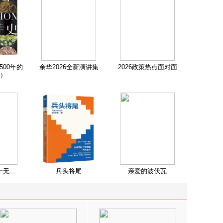
500年的
余华2026全新演讲集
2026政策热点面对面
）
一无二
兵头将尾
亲爱的波伏瓦