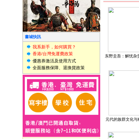
書城快訊
我系新手，如何購買？
香港/台灣免運費政策
东野圭吾：解忧杂
優惠券激活及使用方式
全面服務保障、退換貨政策
元代的族群文化与