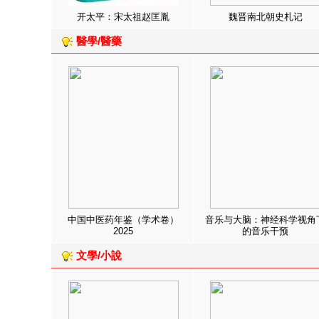
开太平：宋太祖赵匡胤
魏晋南北朝史札记
醫學/醫藥
中国中医药年鉴（学术卷）
音乐与大脑：神经科学视角
2025
的音乐干预
文學/小說