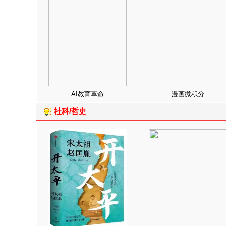
AI教育革命
漫画微积分
社科/哲史