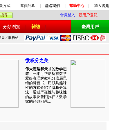
款方式
|
運費計算
|
聯絡我們
|
幫助中心
|
加入書簽
會員登入
新用戶登記
分類瀏覽
雜誌
臺灣用戶
郵局
／
服務站
微积分之美
伟大定理和天才的数学思
维
，一本可帮助所有数学
爱好者理解微积分底层思
维的科普书。用颇具趣味
性的方式介绍了微积分算
法，通过严谨性与趣味性
的故事及曾困扰伟大数学
家的经典问题...