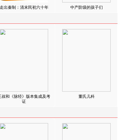
走出秦制：清末民初六十年
中产阶级的孩子们
王叔和《脉经》版本集成及考
董氏儿科
证