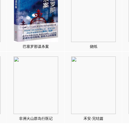
巴塞罗那谋杀案
烧纸
非洲火山群岛行医记
禾安·完结篇