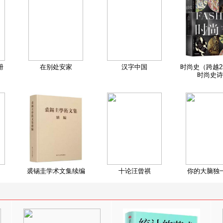
册
在别处安家
汉字中国
时尚史（跨越2
时尚史诗
裘锡圭学术文集续编
十论汪曾祺
你的大脑独