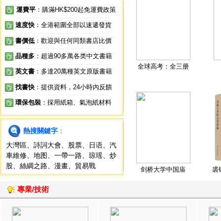
運費平
：購滿HK$200起免運費政策
速度快
：全港範圍全部以速遞發貨
書價低
：歡迎與任何同類書店比價
品種多
：超過90多萬各类中文書籍
全球高考：全三册
英文書
：多達20萬種英文原版書籍
找書快
：提供資料，24小時內反饋
環保包裝
：採用紙箱、氣泡紙材料
熱搜關鍵字
：
大灣區
、
詩詞大會
、
股票
、
日语
、
汽
車維修
、
地图
、
一帶一路
、
琼瑶
、
炒
股
、
絲綢之路
、
漫畫
、
貿易戰
剑桥大学中国庙
裘
專業/技術