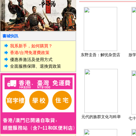
書城快訊
我系新手，如何購買？
香港/台灣免運費政策
东野圭吾：解忧杂货店
放
優惠券激活及使用方式
全面服務保障、退換貨政策
元代的族群文化与科举
七