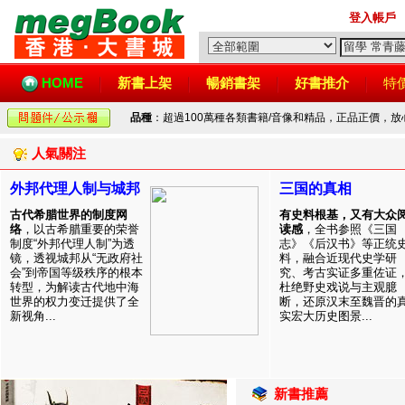
登入帳戶
HOME
新書上架
暢銷書架
好書推介
特
品種
：超過100萬種各類書籍/音像和精品，正品正價，
人氣關注
外邦代理人制与城邦
三国的真相
古代希腊世界的制度网
有史料根基，又有大众
络
，以古希腊重要的荣誉
读感
，全书参照《三国
制度“外邦代理人制”为透
志》《后汉书》等正统
镜，透视城邦从“无政府社
料，融合近现代史学研
会”到帝国等级秩序的根本
究、考古实证多重佐证
转型，为解读古代地中海
杜绝野史戏说与主观臆
世界的权力变迁提供了全
断，还原汉末至魏晋的
新视角...
实宏大历史图景...
新書推薦