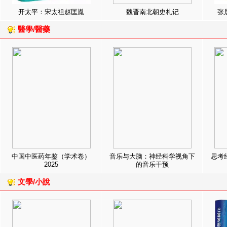
开太平：宋太祖赵匡胤
魏晋南北朝史札记
张
醫學/醫藥
中国中医药年鉴（学术卷）
音乐与大脑：神经科学视角下
思考
2025
的音乐干预
文學/小說