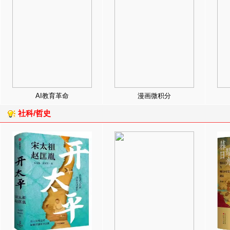
AI教育革命
漫画微积分
社科/哲史