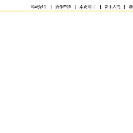
書城介紹
|
合作申請
|
索要書目
|
新手入門
|
聯