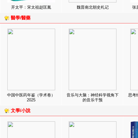
开太平：宋太祖赵匡胤
魏晋南北朝史札记
张
醫學/醫藥
中国中医药年鉴（学术卷）
音乐与大脑：神经科学视角下
思考
2025
的音乐干预
文學/小說