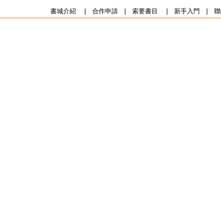
書城介紹
|
合作申請
|
索要書目
|
新手入門
|
聯