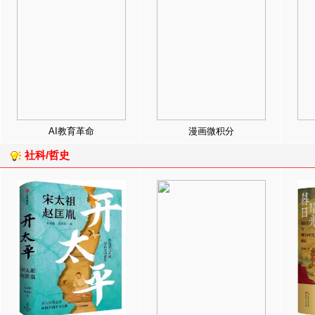
AI教育革命
漫画微积分
社科/哲史