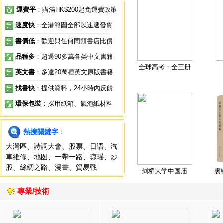
運費平
：購滿HK$200起免運費政策
速度快
：全港範圍全部以速遞發貨
書價低
：歡迎與任何同類書店比價
品種多
：超過90多萬各类中文書籍
全球高考：全三册
英文書
：多達20萬種英文原版書籍
找書快
：提供資料，24小時內反饋
環保包裝
：採用紙箱、氣泡紙材料
熱搜關鍵字
：
大灣區
、
詩詞大會
、
股票
、
日语
、
汽
車維修
、
地图
、
一帶一路
、
琼瑶
、
炒
股
、
絲綢之路
、
漫畫
、
貿易戰
剑桥大学中国庙
裘
專業/技術