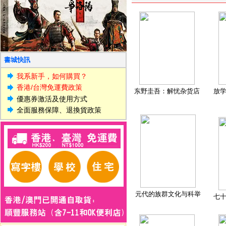
書城快訊
我系新手，如何購買？
香港/台灣免運費政策
东野圭吾：解忧杂货店
放
優惠券激活及使用方式
全面服務保障、退換貨政策
元代的族群文化与科举
七