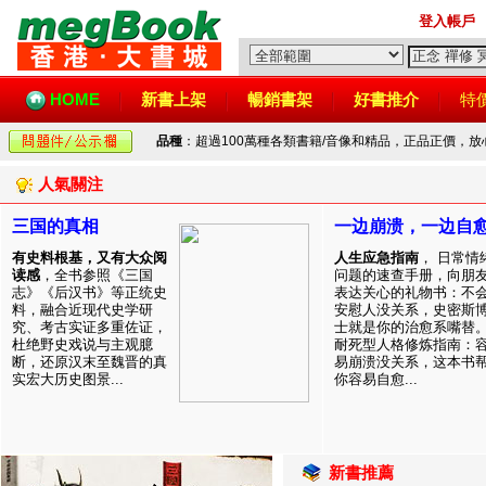
登入帳戶
HOME
新書上架
暢銷書架
好書推介
特
品種
：超過100萬種各類書籍/音像和精品，正品正價，
人氣關注
三国的真相
一边崩溃，一边自
有史料根基，又有大众阅
人生应急指南
， 日常情
读感
，全书参照《三国
问题的速查手册，向朋
志》《后汉书》等正统史
表达关心的礼物书：不
料，融合近现代史学研
安慰人没关系，史密斯
究、考古实证多重佐证，
士就是你的治愈系嘴替
杜绝野史戏说与主观臆
耐死型人格修炼指南：
断，还原汉末至魏晋的真
易崩溃没关系，这本书
实宏大历史图景...
你容易自愈...
新書推薦