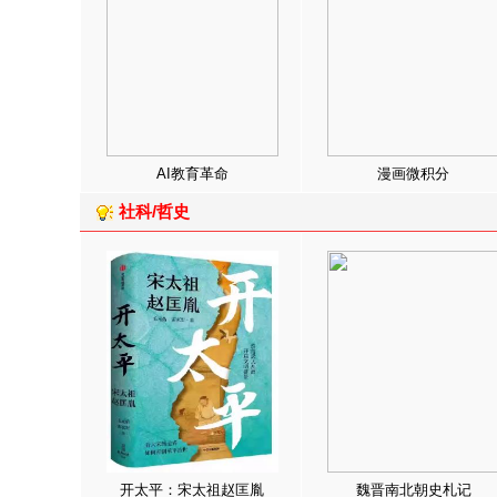
AI教育革命
漫画微积分
社科/哲史
开太平：宋太祖赵匡胤
魏晋南北朝史札记