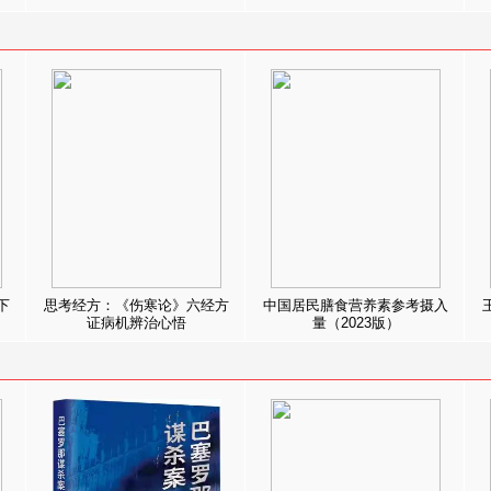
下
思考经方：《伤寒论》六经方
中国居民膳食营养素参考摄入
证病机辨治心悟
量（2023版）