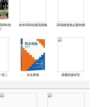
500年的
余华2026全新演讲集
2026政策热点面对面
）
一无二
兵头将尾
亲爱的波伏瓦