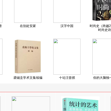
册
在别处安家
汉字中国
时尚史（跨越2
时尚史诗
裘锡圭学术文集续编
十论汪曾祺
你的大脑独