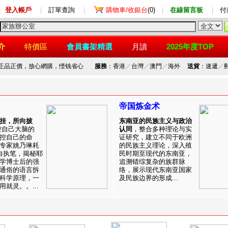
登入帳戶
|
訂單查詢
|
購物車/收銀台
(0)
|
在線留言板
|
付
介
特價區
會員書架精選
月讀
2025年度TOP
，正品正價，放心網購，悭钱省心
服務
：香港
／
台灣
／
澳門
／
海外
送貨
：速遞
／
帝国炼金术
挂，所向披
东南亚的民族主义与政治
控自己大脑的
认同
，整合多种理论与实
控自己的命
证研究，建立不同于欧洲
专家姚乃琳耗
的民族主义理论，深入殖
自执笔，揭秘耶
民时期至现代的东南亚，
学博士后的强
追溯错综复杂的族群脉
通俗的语言拆
络，展示现代东南亚国家
科学原理，一
及民族边界的形成...
就灵。。...