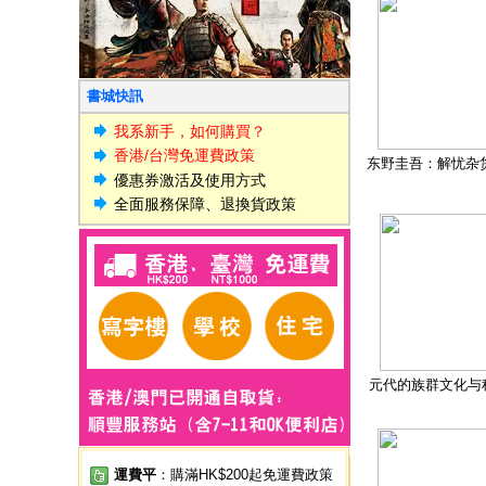
書城快訊
我系新手，如何購買？
香港/台灣免運費政策
东野圭吾：解忧杂
優惠券激活及使用方式
全面服務保障、退換貨政策
元代的族群文化与
運費平
：購滿HK$200起免運費政策