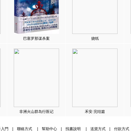
巴塞罗那谋杀案
烧纸
非洲火山群岛行医记
禾安·完结篇
手入門
|
聯絡方式
|
幫助中心
|
找書說明
|
送貨方式
|
付款方式