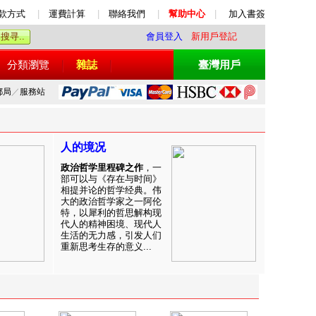
款方式
|
運費計算
|
聯絡我們
|
幫助中心
|
加入書簽
會員登入
新用戶登記
分類瀏覽
雜誌
臺灣用戶
郵局
／
服務站
人的境况
政治哲学里程碑之作
，一
部可以与《存在与时间》
相提并论的哲学经典。伟
大的政治哲学家之一阿伦
特，以犀利的哲思解构现
代人的精神困境、现代人
生活的无力感，引发人们
重新思考生存的意义...