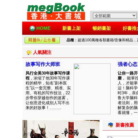
HOME
新書上架
暢銷書架
好書推
品種
：超過100萬種各類書籍/音像和精品
人氣關注
故事写作大师班
强者心态
风行全美30年故事写作课
让你一路开
程
，浓缩了他30年写作课
靡
， 能掌
程的精华，知名“剧本医
人，才能掌
生”以一套完整、精准、实
运！脑科学
用、有机的写作技法，22
时3年，亲
步带你穿越创作的迷雾，
鲁大学脑科
让创意进化成别人写不出
者法则，用
来的好故事！……...
解复杂的脑
看就懂，一用
新書推薦