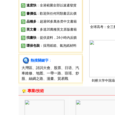
速度快
：全港範圍全部以速遞發貨
書價低
：歡迎與任何同類書店比價
品種多
：超過90多萬各类中文書籍
全球高考：全三
英文書
：多達20萬種英文原版書籍
找書快
：提供資料，24小時內反饋
環保包裝
：採用紙箱、氣泡紙材料
熱搜關鍵字
：
大灣區
、
詩詞大會
、
股票
、
日语
、
汽
車維修
、
地图
、
一帶一路
、
琼瑶
、
炒
股
、
絲綢之路
、
漫畫
、
貿易戰
剑桥大学中国庙
專業/技術