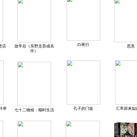
白夜行
货店
放学后（东野圭吾成名
恶意
作）
科举
孔子的门徒
汇率原来如
七十二物候：顺时生活