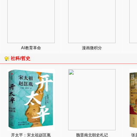
AI教育革命
漫画微积分
社科/哲史
开太平：宋太祖赵匡胤
魏晋南北朝史札记
张