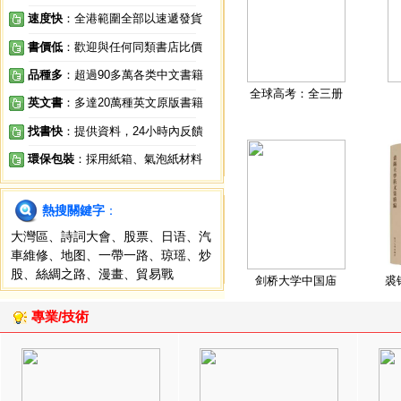
速度快
：全港範圍全部以速遞發貨
書價低
：歡迎與任何同類書店比價
品種多
：超過90多萬各类中文書籍
全球高考：全三册
英文書
：多達20萬種英文原版書籍
找書快
：提供資料，24小時內反饋
環保包裝
：採用紙箱、氣泡紙材料
熱搜關鍵字
：
大灣區
、
詩詞大會
、
股票
、
日语
、
汽
車維修
、
地图
、
一帶一路
、
琼瑶
、
炒
股
、
絲綢之路
、
漫畫
、
貿易戰
剑桥大学中国庙
裘
專業/技術