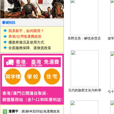
書城快訊
我系新手，如何購買？
香港/台灣免運費政策
东野圭吾：解忧杂货店
放
優惠券激活及使用方式
全面服務保障、退換貨政策
元代的族群文化与科举
七
運費平
：購滿HK$200起免運費政策