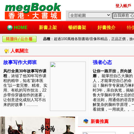
登入帳戶
HOME
新書上架
暢銷書架
好書推介
特
品種
：超過100萬種各類書籍/音像和精品，正品正價，
人氣關注
故事写作大师班
强者心态
风行全美30年故事写作课
让你一路开挂，所向披
程
，浓缩了他30年写作课
靡
， 能掌控自己大脑的
程的精华，知名“剧本医
人，才能掌控自己的命
生”以一套完整、精准、实
运！脑科学专家姚乃琳
用、有机的写作技法，22
时3年，亲自执笔，揭秘
步带你穿越创作的迷雾，
鲁大学脑科学博士后的
让创意进化成别人写不出
者法则，用通俗的语言
来的好故事！……...
解复杂的脑科学原理，
看就懂，一用就灵。。..
新書推薦