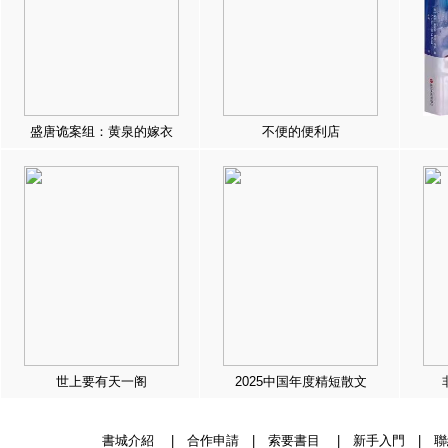
盛唐诡案组：黄泉的嫁衣
不便的便利店
世上要有天一阁
2025中国年度精短散文
書城介紹
|
合作申請
|
索要書目
|
新手入門
|
聯