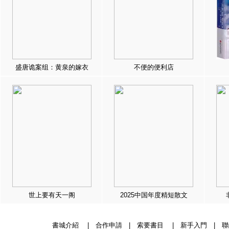
盛唐诡案组：黄泉的嫁衣
不便的便利店
世上要有天一阁
2025中国年度精短散文
書城介紹
|
合作申請
|
索要書目
|
新手入門
|
聯