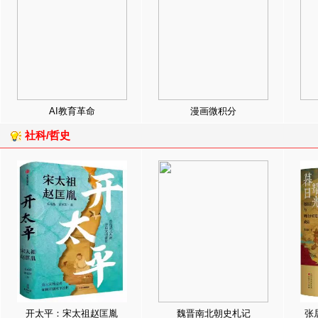
AI教育革命
漫画微积分
社科/哲史
开太平：宋太祖赵匡胤
魏晋南北朝史札记
张