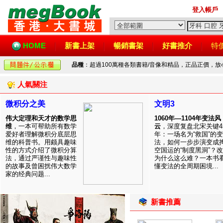
登入帳戶
HOME
新書上架
暢銷書架
好書推介
特
品種
：超過100萬種各類書籍/音像和精品，正品正價，
人氣關注
微积分之美
文明3
伟大定理和天才的数学思
1060年—1104年变法风
维
，一本可帮助所有数学
云
，深度复盘北宋关键4
爱好者理解微积分底层思
年：一场名为“救国”的变
维的科普书。用颇具趣味
法，如何一步步演变成
性的方式介绍了微积分算
空国运的“制度黑洞”？
法，通过严谨性与趣味性
为什么这么难？一本书
的故事及曾困扰伟大数学
懂变法的全周期困境...
家的经典问题...
新書推薦