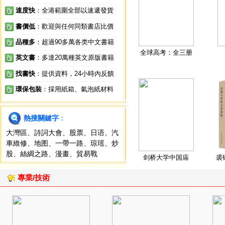
速度快
：全港範圍全部以速遞發貨
書價低
：歡迎與任何同類書店比價
品種多
：超過90多萬各类中文書籍
全球高考：全三册
英文書
：多達20萬種英文原版書籍
找書快
：提供資料，24小時內反饋
環保包裝
：採用紙箱、氣泡紙材料
熱搜關鍵字
：
大灣區
、
詩詞大會
、
股票
、
日语
、
汽
車維修
、
地图
、
一帶一路
、
琼瑶
、
炒
股
、
絲綢之路
、
漫畫
、
貿易戰
剑桥大学中国庙
裘
專業/技術