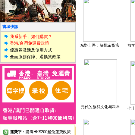
書城快訊
我系新手，如何購買？
香港/台灣免運費政策
东野圭吾：解忧杂货店
放
優惠券激活及使用方式
全面服務保障、退換貨政策
元代的族群文化与科举
七
運費平
：購滿HK$200起免運費政策