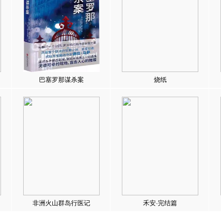
巴塞罗那谋杀案
烧纸
非洲火山群岛行医记
禾安·完结篇