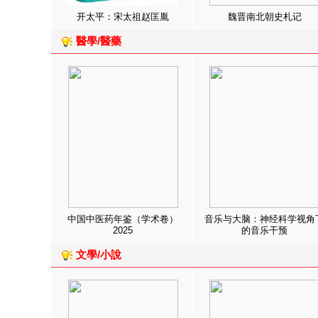
开太平：宋太祖赵匡胤
魏晋南北朝史札记
醫學/醫藥
中国中医药年鉴（学术卷）
音乐与大脑：神经科学视角
2025
的音乐干预
文學/小說