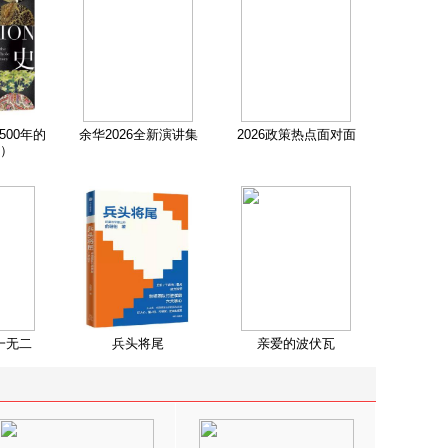
500年的
余华2026全新演讲集
2026政策热点面对面
）
一无二
兵头将尾
亲爱的波伏瓦