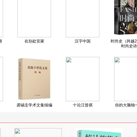
册
在别处安家
汉字中国
时尚史（跨越2
时尚史诗
裘锡圭学术文集续编
十论汪曾祺
你的大脑独