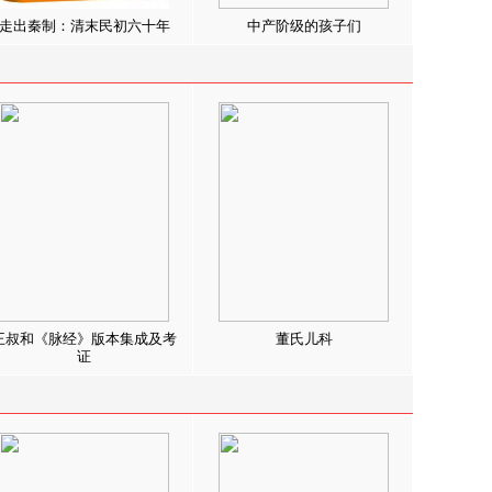
走出秦制：清末民初六十年
中产阶级的孩子们
王叔和《脉经》版本集成及考
董氏儿科
证