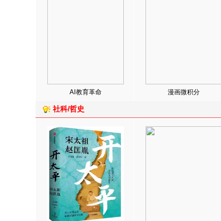
AI教育革命
漫画微积分
社科/哲史