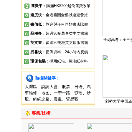
運費平
：購滿HK$200起免運費政策
速度快
：全港範圍全部以速遞發貨
書價低
：歡迎與任何同類書店比價
品種多
：超過90多萬各类中文書籍
全球高考：全三
英文書
：多達20萬種英文原版書籍
找書快
：提供資料，24小時內反饋
環保包裝
：採用紙箱、氣泡紙材料
熱搜關鍵字
：
大灣區
、
詩詞大會
、
股票
、
日语
、
汽
車維修
、
地图
、
一帶一路
、
琼瑶
、
炒
股
、
絲綢之路
、
漫畫
、
貿易戰
剑桥大学中国庙
專業/技術