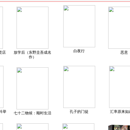
白夜行
货店
放学后（东野圭吾成名
恶意
作）
科举
孔子的门徒
汇率原来如
七十二物候：顺时生活