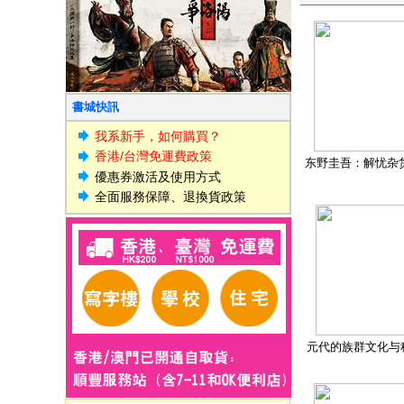
書城快訊
我系新手，如何購買？
香港/台灣免運費政策
东野圭吾：解忧杂
優惠券激活及使用方式
全面服務保障、退換貨政策
元代的族群文化与