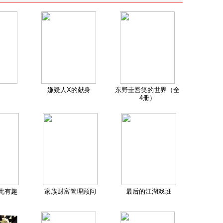
嫌疑人X的献身
东野圭吾笑的世界（全
4册）
此有趣
家族财富管理顾问
最后的江湖戏班