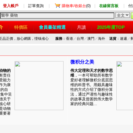
登入帳戶
|
訂單查詢
|
購物車/收銀台
(0)
|
在線留言板
|
付
介
特價區
會員書架精選
月讀
2025年度TOP
，正品正價，放心網購，悭钱省心
服務
：香港
／
台灣
／
澳門
／
海外
送貨
：速遞
／
微积分之美
动物的
伟大定理和天才的数学思
有责任
维
，一本可帮助所有数学
受能力
爱好者理解微积分底层思
作为康
维的科普书。用颇具趣味
目的自
性的方式介绍了微积分算
。集中呈
法，通过严谨性与趣味性
德关于
的故事及曾困扰伟大数学
核心研
家的经典问题...
是动物
重要著