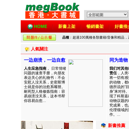
HOME
新書上架
暢銷書架
好書推
品種
：超過100萬種各類書籍/音像和精品
人氣關注
一边崩溃，一边自愈
同为造物
人生应急指南
， 日常情绪
我们对其他
问题的速查手册，向朋友
责任
，人类
表达关心的礼物书：不会
将一切有感
安慰人没关系，史密斯博
的动物，都
士就是你的治愈系嘴替。
德所说的“
耐死型人格修炼指南：容
身”来对待
易崩溃没关系，这本书帮
现了科斯嘉
你容易自愈...
动物议题的
究成果，也
伦理领域的
作。...
新書推薦