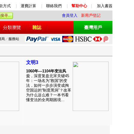
款方式
|
運費計算
|
聯絡我們
|
幫助中心
|
加入書簽
會員登入
新用戶登記
分類瀏覽
雜誌
臺灣用戶
郵局
／
服務站
文明3
1060年—1104年变法风
云
，深度复盘北宋关键45
年：一场名为“救国”的变
法，如何一步步演变成掏
空国运的“制度黑洞”？改革
为什么这么难？一本书看
懂变法的全周期困境...