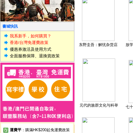
書城快訊
我系新手，如何購買？
香港/台灣免運費政策
东野圭吾：解忧杂货店
放
優惠券激活及使用方式
全面服務保障、退換貨政策
元代的族群文化与科举
七
運費平
：購滿HK$200起免運費政策