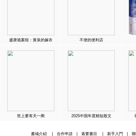
盛唐诡案组：黄泉的嫁衣
不便的便利店
世上要有天一阁
2025中国年度精短散文
書城介紹
|
合作申請
|
索要書目
|
新手入門
|
聯