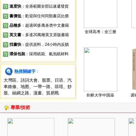
速度快
：全港範圍全部以速遞發貨
書價低
：歡迎與任何同類書店比價
品種多
：超過90多萬各类中文書籍
全球高考：全三册
英文書
：多達20萬種英文原版書籍
找書快
：提供資料，24小時內反饋
環保包裝
：採用紙箱、氣泡紙材料
熱搜關鍵字
：
大灣區
、
詩詞大會
、
股票
、
日语
、
汽
車維修
、
地图
、
一帶一路
、
琼瑶
、
炒
股
、
絲綢之路
、
漫畫
、
貿易戰
剑桥大学中国庙
裘
專業/技術