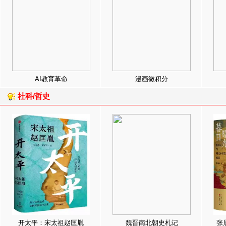
AI教育革命
漫画微积分
社科/哲史
开太平：宋太祖赵匡胤
魏晋南北朝史札记
张