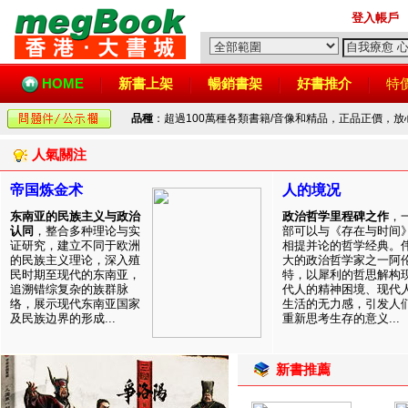
登入帳戶
HOME
新書上架
暢銷書架
好書推介
特
品種
：超過100萬種各類書籍/音像和精品，正品正價，
人氣關注
帝国炼金术
人的境况
东南亚的民族主义与政治
政治哲学里程碑之作
，
认同
，整合多种理论与实
部可以与《存在与时间
证研究，建立不同于欧洲
相提并论的哲学经典。
的民族主义理论，深入殖
大的政治哲学家之一阿
民时期至现代的东南亚，
特，以犀利的哲思解构
追溯错综复杂的族群脉
代人的精神困境、现代
络，展示现代东南亚国家
生活的无力感，引发人
及民族边界的形成...
重新思考生存的意义...
新書推薦