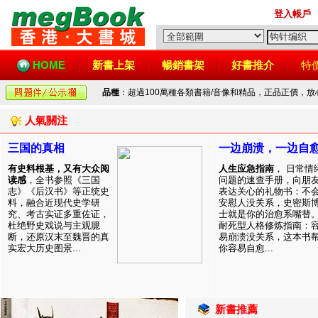
登入帳戶
HOME
新書上架
暢銷書架
好書推介
特
品種
：超過100萬種各類書籍/音像和精品，正品正價，
人氣關注
三国的真相
一边崩溃，一边自
有史料根基，又有大众阅
人生应急指南
， 日常情
读感
，全书参照《三国
问题的速查手册，向朋
志》《后汉书》等正统史
表达关心的礼物书：不
料，融合近现代史学研
安慰人没关系，史密斯
究、考古实证多重佐证，
士就是你的治愈系嘴替
杜绝野史戏说与主观臆
耐死型人格修炼指南：
断，还原汉末至魏晋的真
易崩溃没关系，这本书
实宏大历史图景...
你容易自愈...
新書推薦