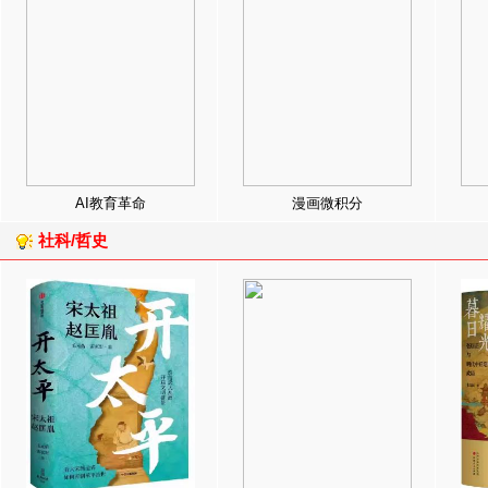
AI教育革命
漫画微积分
社科/哲史