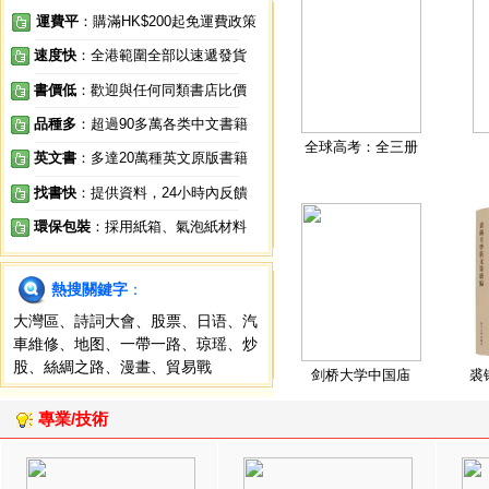
運費平
：購滿HK$200起免運費政策
速度快
：全港範圍全部以速遞發貨
書價低
：歡迎與任何同類書店比價
品種多
：超過90多萬各类中文書籍
全球高考：全三册
英文書
：多達20萬種英文原版書籍
找書快
：提供資料，24小時內反饋
環保包裝
：採用紙箱、氣泡紙材料
熱搜關鍵字
：
大灣區
、
詩詞大會
、
股票
、
日语
、
汽
車維修
、
地图
、
一帶一路
、
琼瑶
、
炒
股
、
絲綢之路
、
漫畫
、
貿易戰
剑桥大学中国庙
裘
專業/技術