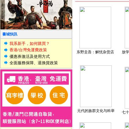
書城快訊
我系新手，如何購買？
香港/台灣免運費政策
东野圭吾：解忧杂货店
放
優惠券激活及使用方式
全面服務保障、退換貨政策
元代的族群文化与科举
七