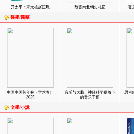
开太平：宋太祖赵匡胤
魏晋南北朝史札记
张
醫學/醫藥
中国中医药年鉴（学术卷）
音乐与大脑：神经科学视角下
思考
2025
的音乐干预
文學/小說