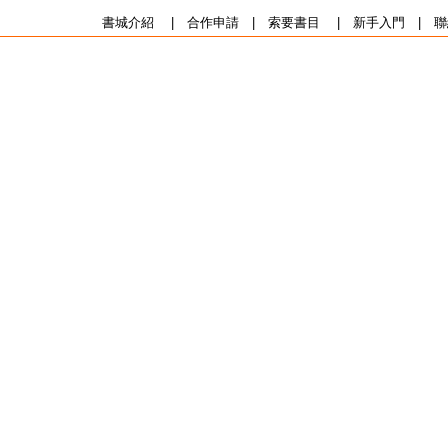
書城介紹
|
合作申請
|
索要書目
|
新手入門
|
聯