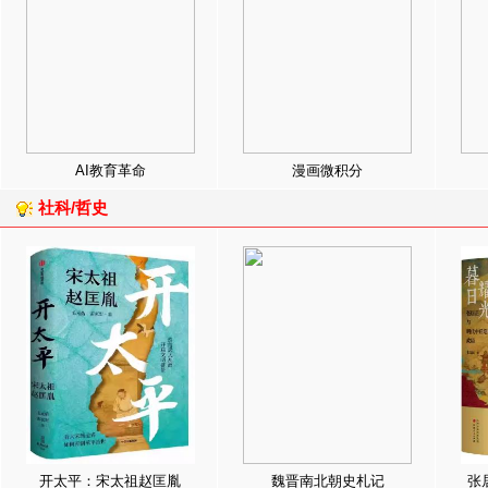
AI教育革命
漫画微积分
社科/哲史
开太平：宋太祖赵匡胤
魏晋南北朝史札记
张