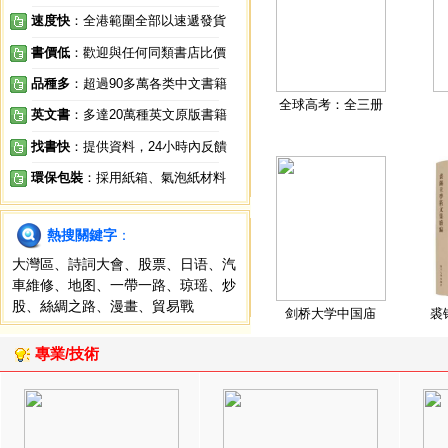
速度快
：全港範圍全部以速遞發貨
書價低
：歡迎與任何同類書店比價
品種多
：超過90多萬各类中文書籍
全球高考：全三册
英文書
：多達20萬種英文原版書籍
找書快
：提供資料，24小時內反饋
環保包裝
：採用紙箱、氣泡紙材料
熱搜關鍵字
：
大灣區
、
詩詞大會
、
股票
、
日语
、
汽
車維修
、
地图
、
一帶一路
、
琼瑶
、
炒
股
、
絲綢之路
、
漫畫
、
貿易戰
剑桥大学中国庙
裘
專業/技術