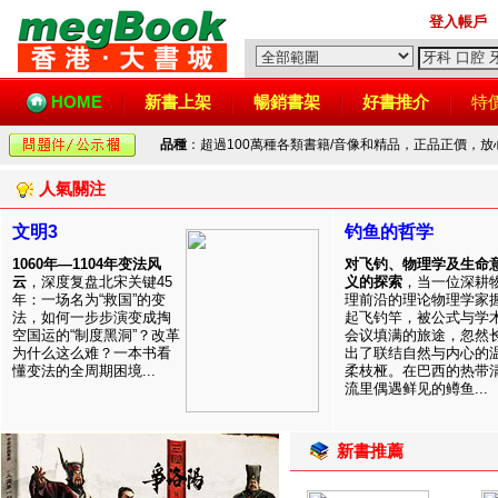
登入帳戶
HOME
新書上架
暢銷書架
好書推介
特
品種
：超過100萬種各類書籍/音像和精品，正品正價，
人氣關注
文明3
钓鱼的哲学
1060年—1104年变法风
对飞钓、物理学及生命
云
，深度复盘北宋关键45
义的探索
，当一位深耕
年：一场名为“救国”的变
理前沿的理论物理学家
法，如何一步步演变成掏
起飞钓竿，被公式与学
空国运的“制度黑洞”？改革
会议填满的旅途，忽然
为什么这么难？一本书看
出了联结自然与内心的
懂变法的全周期困境...
柔枝桠。在巴西的热带
流里偶遇鲜见的鳟鱼...
新書推薦