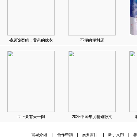
盛唐诡案组：黄泉的嫁衣
不便的便利店
世上要有天一阁
2025中国年度精短散文
書城介紹
|
合作申請
|
索要書目
|
新手入門
|
聯