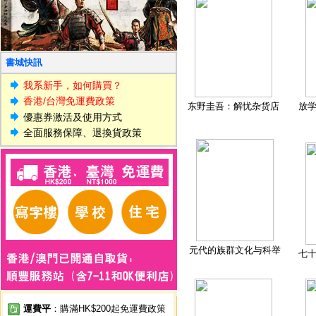
書城快訊
我系新手，如何購買？
香港/台灣免運費政策
东野圭吾：解忧杂货店
放
優惠券激活及使用方式
全面服務保障、退換貨政策
元代的族群文化与科举
七
運費平
：購滿HK$200起免運費政策