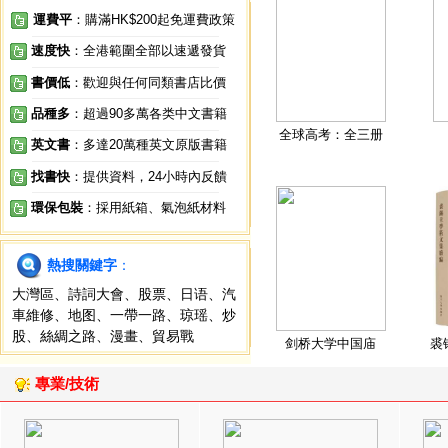
運費平
：購滿HK$200起免運費政策
速度快
：全港範圍全部以速遞發貨
書價低
：歡迎與任何同類書店比價
品種多
：超過90多萬各类中文書籍
全球高考：全三册
英文書
：多達20萬種英文原版書籍
找書快
：提供資料，24小時內反饋
環保包裝
：採用紙箱、氣泡紙材料
熱搜關鍵字
：
大灣區
、
詩詞大會
、
股票
、
日语
、
汽
車維修
、
地图
、
一帶一路
、
琼瑶
、
炒
股
、
絲綢之路
、
漫畫
、
貿易戰
剑桥大学中国庙
裘
專業/技術