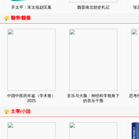
开太平：宋太祖赵匡胤
魏晋南北朝史札记
张
醫學/醫藥
中国中医药年鉴（学术卷）
音乐与大脑：神经科学视角下
思考
2025
的音乐干预
文學/小說