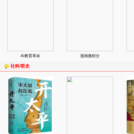
AI教育革命
漫画微积分
社科/哲史