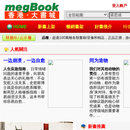
登入帳戶
HOME
新書上架
暢銷書架
好書推介
特
品種
：超過100萬種各類書籍/音像和精品，正品正價，
人氣關注
一边崩溃，一边自愈
同为造物
人生应急指南
， 日常情绪
我们对其他动物的
问题的速查手册，向朋友
责任
，人类有责任
表达关心的礼物书：不会
将一切有感受能力
安慰人没关系，史密斯博
的动物，都作为康
士就是你的治愈系嘴替。
德所说的“目的自
耐死型人格修炼指南：容
身”来对待。集中呈
易崩溃没关系，这本书帮
现了科斯嘉德关于
你容易自愈...
动物议题的核心研
究成果，也是动物
伦理领域的重要著
作。...
新書推薦