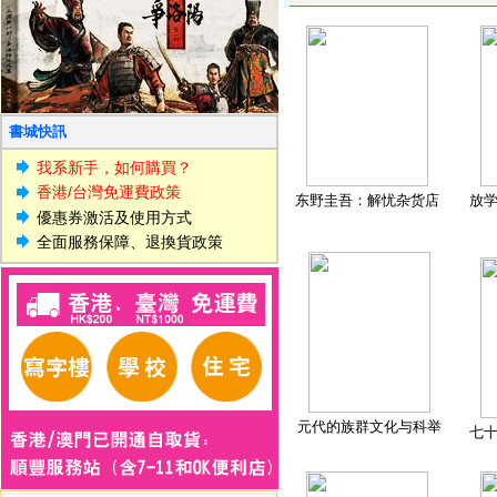
書城快訊
我系新手，如何購買？
香港/台灣免運費政策
东野圭吾：解忧杂货店
放
優惠券激活及使用方式
全面服務保障、退換貨政策
元代的族群文化与科举
七