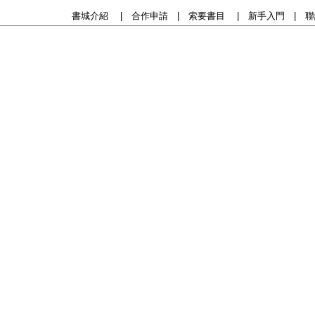
書城介紹
|
合作申請
|
索要書目
|
新手入門
|
聯