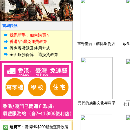
書城快訊
我系新手，如何購買？
香港/台灣免運費政策
东野圭吾：解忧杂货店
放
優惠券激活及使用方式
全面服務保障、退換貨政策
元代的族群文化与科举
七
運費平
：購滿HK$200起免運費政策