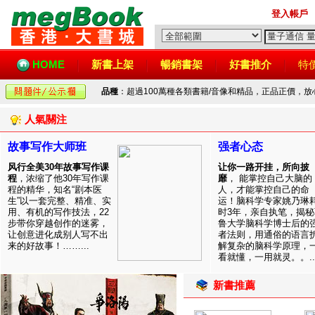
登入帳戶
HOME
新書上架
暢銷書架
好書推介
特
品種
：超過100萬種各類書籍/音像和精品，正品正價，
人氣關注
故事写作大师班
强者心态
风行全美30年故事写作课
让你一路开挂，所向披
程
，浓缩了他30年写作课
靡
， 能掌控自己大脑的
程的精华，知名“剧本医
人，才能掌控自己的命
生”以一套完整、精准、实
运！脑科学专家姚乃琳
用、有机的写作技法，22
时3年，亲自执笔，揭秘
步带你穿越创作的迷雾，
鲁大学脑科学博士后的
让创意进化成别人写不出
者法则，用通俗的语言
来的好故事！……...
解复杂的脑科学原理，
看就懂，一用就灵。。..
新書推薦