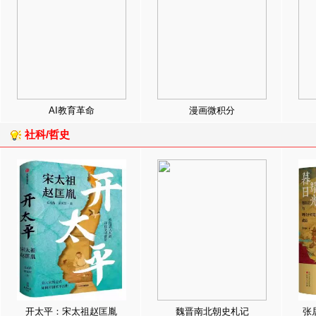
AI教育革命
漫画微积分
社科/哲史
开太平：宋太祖赵匡胤
魏晋南北朝史札记
张