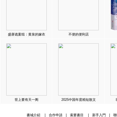
盛唐诡案组：黄泉的嫁衣
不便的便利店
世上要有天一阁
2025中国年度精短散文
書城介紹
|
合作申請
|
索要書目
|
新手入門
|
聯