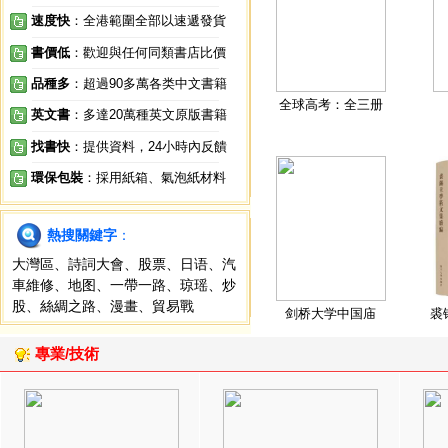
速度快
：全港範圍全部以速遞發貨
書價低
：歡迎與任何同類書店比價
品種多
：超過90多萬各类中文書籍
全球高考：全三册
英文書
：多達20萬種英文原版書籍
找書快
：提供資料，24小時內反饋
環保包裝
：採用紙箱、氣泡紙材料
熱搜關鍵字
：
大灣區
、
詩詞大會
、
股票
、
日语
、
汽
車維修
、
地图
、
一帶一路
、
琼瑶
、
炒
股
、
絲綢之路
、
漫畫
、
貿易戰
剑桥大学中国庙
裘
專業/技術