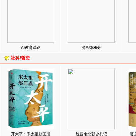
AI教育革命
漫画微积分
社科/哲史
开太平：宋太祖赵匡胤
魏晋南北朝史札记
张