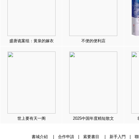
盛唐诡案组：黄泉的嫁衣
不便的便利店
世上要有天一阁
2025中国年度精短散文
書城介紹
|
合作申請
|
索要書目
|
新手入門
|
聯