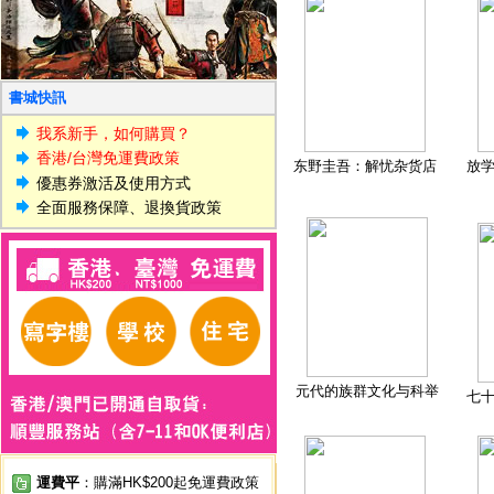
書城快訊
我系新手，如何購買？
香港/台灣免運費政策
东野圭吾：解忧杂货店
放
優惠券激活及使用方式
全面服務保障、退換貨政策
元代的族群文化与科举
七
運費平
：購滿HK$200起免運費政策