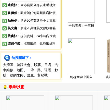
速度快
：全港範圍全部以速遞發貨
書價低
：歡迎與任何同類書店比價
品種多
：超過90多萬各类中文書籍
全球高考：全三册
英文書
：多達20萬種英文原版書籍
找書快
：提供資料，24小時內反饋
環保包裝
：採用紙箱、氣泡紙材料
熱搜關鍵字
：
大灣區
、
詩詞大會
、
股票
、
日语
、
汽
車維修
、
地图
、
一帶一路
、
琼瑶
、
炒
股
、
絲綢之路
、
漫畫
、
貿易戰
剑桥大学中国庙
裘
專業/技術