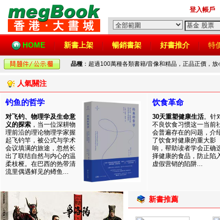
登入帳戶
HOME
新書上架
暢銷書架
好書推介
特
品種
：超過100萬種各類書籍/音像和精品，正品正價，
人氣關注
钓鱼的哲学
饮食革命
对飞钓、物理学及生命意
30天重塑健康生活
。针
义的探索
，当一位深耕物
不良饮食习惯这一当前
理前沿的理论物理学家握
会普遍存在的问题，介
起飞钓竿，被公式与学术
了饮食对健康的重大影
会议填满的旅途，忽然长
响，帮助读者学会正确
出了联结自然与内心的温
择健康的食品，防止陷
柔枝桠。在巴西的热带清
虚假营销的陷阱...
流里偶遇鲜见的鳟鱼...
新書推薦