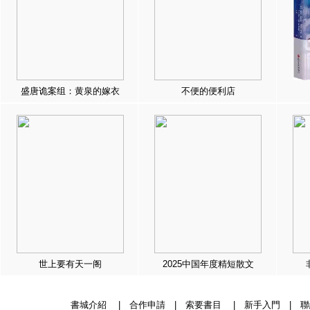
盛唐诡案组：黄泉的嫁衣
不便的便利店
世上要有天一阁
2025中国年度精短散文
書城介紹
|
合作申請
|
索要書目
|
新手入門
|
聯