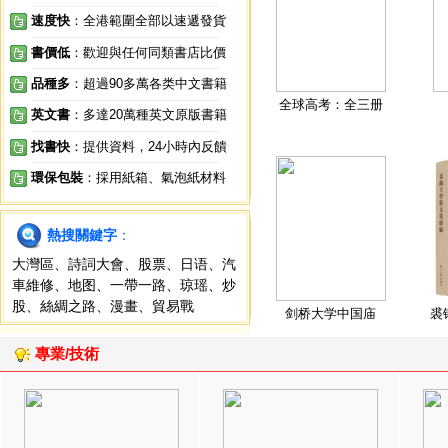
速度快
：全港範圍全部以速遞發貨
書價低
：歡迎與任何同類書店比價
品種多
：超過90多萬各类中文書籍
全球高考：全三册
英文書
：多達20萬種英文原版書籍
找書快
：提供資料，24小時內反饋
環保包裝
：採用紙箱、氣泡紙材料
熱搜關鍵字
：
大灣區
、
詩詞大會
、
股票
、
日语
、
汽
車維修
、
地图
、
一帶一路
、
琼瑶
、
炒
股
、
絲綢之路
、
漫畫
、
貿易戰
剑桥大学中国庙
裘
專業/技術