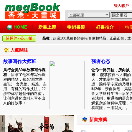
登入帳戶
HOME
新書上架
暢銷書架
好書推介
特
品種
：超過100萬種各類書籍/音像和精品，正品正價，
人氣關注
故事写作大师班
强者心态
风行全美30年故事写作课
让你一路开挂，所向披
程
，浓缩了他30年写作课
靡
， 能掌控自己大脑的
程的精华，知名“剧本医
人，才能掌控自己的命
生”以一套完整、精准、实
运！脑科学专家姚乃琳
用、有机的写作技法，22
时3年，亲自执笔，揭秘
步带你穿越创作的迷雾，
鲁大学脑科学博士后的
让创意进化成别人写不出
者法则，用通俗的语言
来的好故事！……...
解复杂的脑科学原理，
看就懂，一用就灵。。..
新書推薦