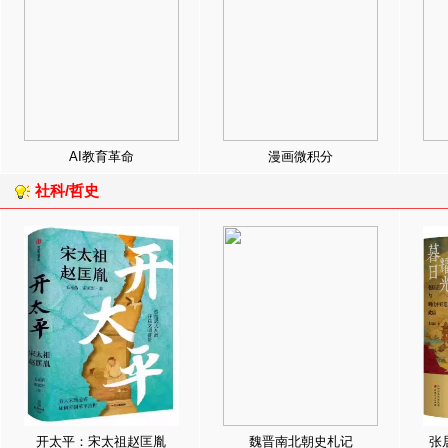
AI教育革命
漫画微积分
社科/哲史
开太平：宋太祖赵匡胤
魏晋南北朝史札记
张