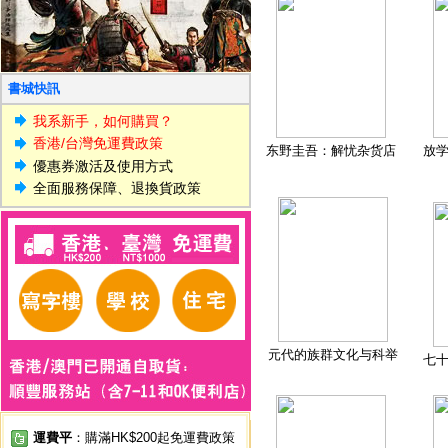
書城快訊
我系新手，如何購買？
香港/台灣免運費政策
东野圭吾：解忧杂货店
放
優惠券激活及使用方式
全面服務保障、退換貨政策
元代的族群文化与科举
七
運費平
：購滿HK$200起免運費政策