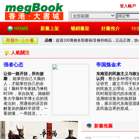
登入帳戶
HOME
新書上架
暢銷書架
好書推介
特
品種
：超過100萬種各類書籍/音像和精品，正品正價，
人氣關注
强者心态
帝国炼金术
让你一路开挂，所向披
东南亚的民族主义与政
靡
， 能掌控自己大脑的
认同
，整合多种理论与
人，才能掌控自己的命
证研究，建立不同于欧
运！脑科学专家姚乃琳耗
的民族主义理论，深入
时3年，亲自执笔，揭秘耶
民时期至现代的东南亚
鲁大学脑科学博士后的强
追溯错综复杂的族群脉
者法则，用通俗的语言拆
络，展示现代东南亚国
解复杂的脑科学原理，一
及民族边界的形成...
看就懂，一用就灵。。...
新書推薦