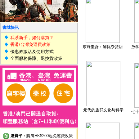
書城快訊
我系新手，如何購買？
香港/台灣免運費政策
东野圭吾：解忧杂货店
放
優惠券激活及使用方式
全面服務保障、退換貨政策
元代的族群文化与科举
七
運費平
：購滿HK$200起免運費政策