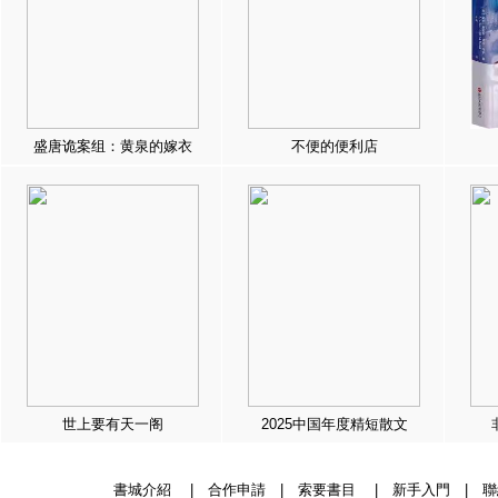
盛唐诡案组：黄泉的嫁衣
不便的便利店
世上要有天一阁
2025中国年度精短散文
書城介紹
|
合作申請
|
索要書目
|
新手入門
|
聯