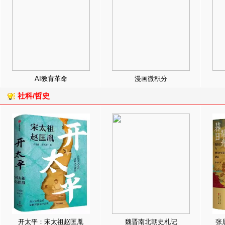
AI教育革命
漫画微积分
社科/哲史
开太平：宋太祖赵匡胤
魏晋南北朝史札记
张