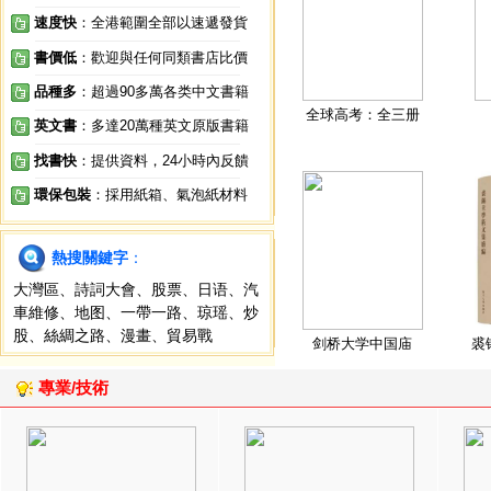
速度快
：全港範圍全部以速遞發貨
書價低
：歡迎與任何同類書店比價
品種多
：超過90多萬各类中文書籍
全球高考：全三册
英文書
：多達20萬種英文原版書籍
找書快
：提供資料，24小時內反饋
環保包裝
：採用紙箱、氣泡紙材料
熱搜關鍵字
：
大灣區
、
詩詞大會
、
股票
、
日语
、
汽
車維修
、
地图
、
一帶一路
、
琼瑶
、
炒
股
、
絲綢之路
、
漫畫
、
貿易戰
剑桥大学中国庙
裘
專業/技術