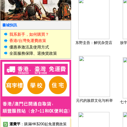
書城快訊
我系新手，如何購買？
香港/台灣免運費政策
东野圭吾：解忧杂货店
放
優惠券激活及使用方式
全面服務保障、退換貨政策
元代的族群文化与科举
七
運費平
：購滿HK$200起免運費政策