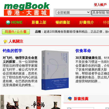
登入帳戶
HOME
新書上架
暢銷書架
好書推介
特
品種
：超過100萬種各類書籍/音像和精品，正品正價，
人氣關注
钓鱼的哲学
饮食革命
对飞钓、物理学及生命意
30天重塑健康生活
。针
义的探索
，当一位深耕物
不良饮食习惯这一当前
理前沿的理论物理学家握
会普遍存在的问题，介
起飞钓竿，被公式与学术
了饮食对健康的重大影
会议填满的旅途，忽然长
响，帮助读者学会正确
出了联结自然与内心的温
择健康的食品，防止陷
柔枝桠。在巴西的热带清
虚假营销的陷阱...
流里偶遇鲜见的鳟鱼...
新書推薦