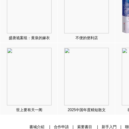
盛唐诡案组：黄泉的嫁衣
不便的便利店
世上要有天一阁
2025中国年度精短散文
書城介紹
|
合作申請
|
索要書目
|
新手入門
|
聯