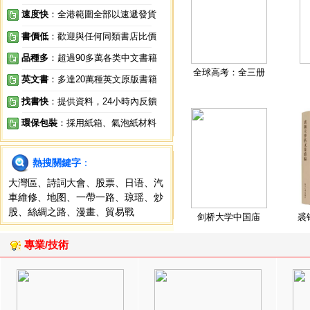
速度快
：全港範圍全部以速遞發貨
書價低
：歡迎與任何同類書店比價
品種多
：超過90多萬各类中文書籍
全球高考：全三册
英文書
：多達20萬種英文原版書籍
找書快
：提供資料，24小時內反饋
環保包裝
：採用紙箱、氣泡紙材料
熱搜關鍵字
：
大灣區
、
詩詞大會
、
股票
、
日语
、
汽
車維修
、
地图
、
一帶一路
、
琼瑶
、
炒
股
、
絲綢之路
、
漫畫
、
貿易戰
剑桥大学中国庙
裘
專業/技術