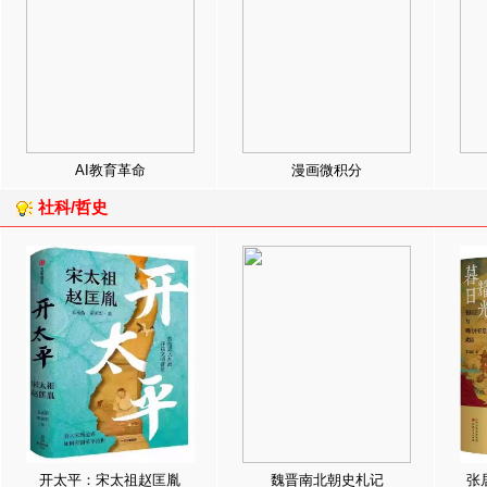
AI教育革命
漫画微积分
社科/哲史
开太平：宋太祖赵匡胤
魏晋南北朝史札记
张