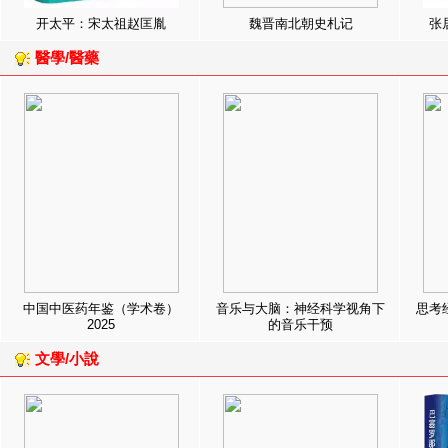
开太平：宋太祖赵匡胤
魏晋南北朝史札记
张
醫學/醫藥
中国中医药年鉴（学术卷）
音乐与大脑：神经科学视角下
思考
2025
的音乐干预
文學/小說