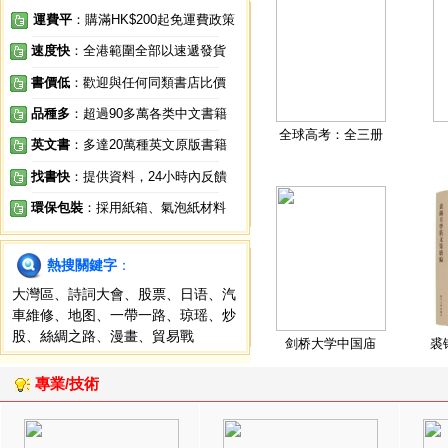
運費平
：購滿HK$200起免運費政策
速度快
：全港範圍全部以速遞發貨
書價低
：歡迎與任何同類書店比價
品種多
：超過90多萬各类中文書籍
全球高考：全三册
英文書
：多達20萬種英文原版書籍
找書快
：提供資料，24小時內反饋
環保包裝
：採用紙箱、氣泡紙材料
熱搜關鍵字
：
大灣區
、
詩詞大會
、
股票
、
日语
、
汽
車維修
、
地图
、
一帶一路
、
琼瑶
、
炒
股
、
絲綢之路
、
漫畫
、
貿易戰
剑桥大学中国庙
裘
專業/技術