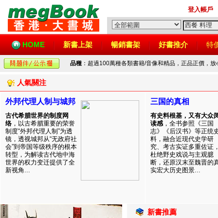
登入帳戶
HOME
新書上架
暢銷書架
好書推介
特
品種
：超過100萬種各類書籍/音像和精品，正品正價，
人氣關注
外邦代理人制与城邦
三国的真相
古代希腊世界的制度网
有史料根基，又有大众
络
，以古希腊重要的荣誉
读感
，全书参照《三国
制度“外邦代理人制”为透
志》《后汉书》等正统
镜，透视城邦从“无政府社
料，融合近现代史学研
会”到帝国等级秩序的根本
究、考古实证多重佐证
转型，为解读古代地中海
杜绝野史戏说与主观臆
世界的权力变迁提供了全
断，还原汉末至魏晋的
新视角...
实宏大历史图景...
新書推薦