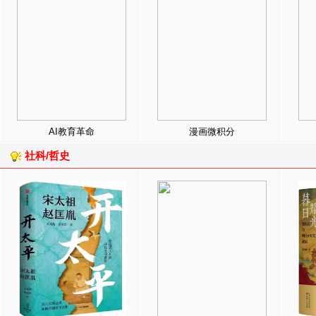
AI教育革命
漫画微积分
社科/哲史