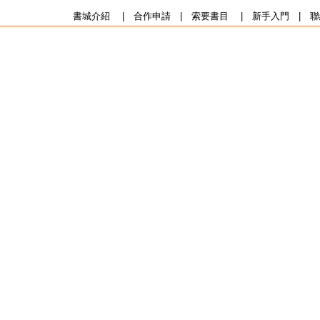
書城介紹
|
合作申請
|
索要書目
|
新手入門
|
聯