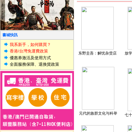
書城快訊
我系新手，如何購買？
香港/台灣免運費政策
东野圭吾：解忧杂货店
放
優惠券激活及使用方式
全面服務保障、退換貨政策
元代的族群文化与科举
七