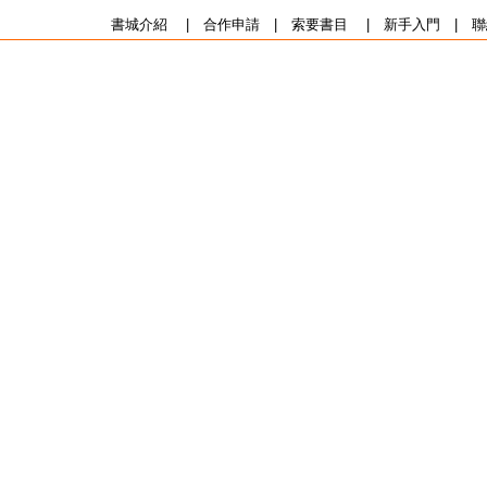
書城介紹
|
合作申請
|
索要書目
|
新手入門
|
聯