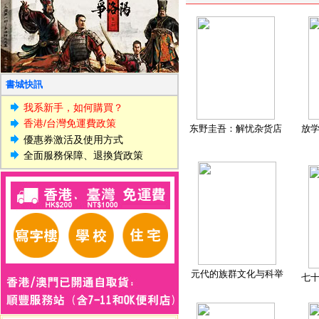
書城快訊
我系新手，如何購買？
香港/台灣免運費政策
东野圭吾：解忧杂货店
放
優惠券激活及使用方式
全面服務保障、退換貨政策
元代的族群文化与科举
七