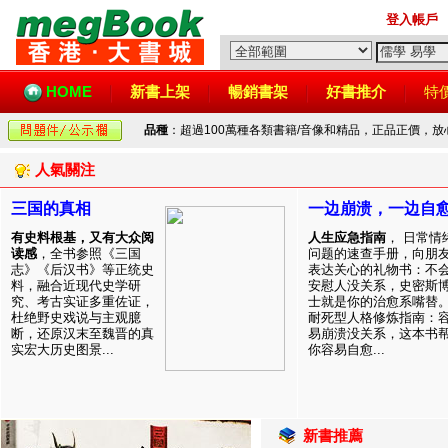
登入帳戶
HOME
新書上架
暢銷書架
好書推介
特
品種
：超過100萬種各類書籍/音像和精品，正品正價，
人氣關注
三国的真相
一边崩溃，一边自
有史料根基，又有大众阅
人生应急指南
， 日常情
读感
，全书参照《三国
问题的速查手册，向朋
志》《后汉书》等正统史
表达关心的礼物书：不
料，融合近现代史学研
安慰人没关系，史密斯
究、考古实证多重佐证，
士就是你的治愈系嘴替
杜绝野史戏说与主观臆
耐死型人格修炼指南：
断，还原汉末至魏晋的真
易崩溃没关系，这本书
实宏大历史图景...
你容易自愈...
新書推薦