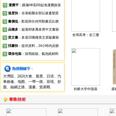
運費平
：購滿HK$200起免運費政策
速度快
：全港範圍全部以速遞發貨
書價低
：歡迎與任何同類書店比價
品種多
：超過90多萬各类中文書籍
全球高考：全三册
英文書
：多達20萬種英文原版書籍
找書快
：提供資料，24小時內反饋
環保包裝
：採用紙箱、氣泡紙材料
熱搜關鍵字
：
大灣區
、
詩詞大會
、
股票
、
日语
、
汽
車維修
、
地图
、
一帶一路
、
琼瑶
、
炒
股
、
絲綢之路
、
漫畫
、
貿易戰
剑桥大学中国庙
裘
專業/技術