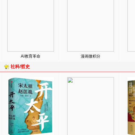
AI教育革命
漫画微积分
社科/哲史