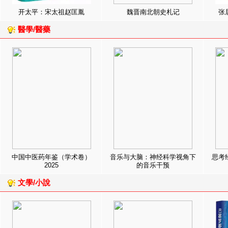
开太平：宋太祖赵匡胤
魏晋南北朝史札记
张
醫學/醫藥
中国中医药年鉴（学术卷）
音乐与大脑：神经科学视角下
思考
2025
的音乐干预
文學/小說