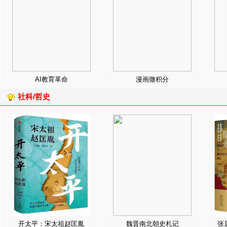
AI教育革命
漫画微积分
社科/哲史
开太平：宋太祖赵匡胤
魏晋南北朝史札记
张