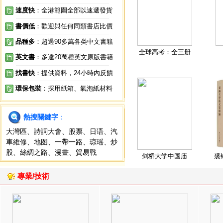
速度快
：全港範圍全部以速遞發貨
書價低
：歡迎與任何同類書店比價
品種多
：超過90多萬各类中文書籍
全球高考：全三册
英文書
：多達20萬種英文原版書籍
找書快
：提供資料，24小時內反饋
環保包裝
：採用紙箱、氣泡紙材料
熱搜關鍵字
：
大灣區
、
詩詞大會
、
股票
、
日语
、
汽
車維修
、
地图
、
一帶一路
、
琼瑶
、
炒
股
、
絲綢之路
、
漫畫
、
貿易戰
剑桥大学中国庙
裘
專業/技術