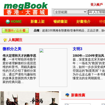
登入帳戶
HOME
新書上架
暢銷書架
好書推介
特
品種
：超過100萬種各類書籍/音像和精品，正品正價，
人氣關注
微积分之美
文明3
伟大定理和天才的数学思
1060年—1104年变法风
维
，一本可帮助所有数学
云
，深度复盘北宋关键4
爱好者理解微积分底层思
年：一场名为“救国”的变
维的科普书。用颇具趣味
法，如何一步步演变成
性的方式介绍了微积分算
空国运的“制度黑洞”？
法，通过严谨性与趣味性
为什么这么难？一本书
的故事及曾困扰伟大数学
懂变法的全周期困境...
家的经典问题...
新書推薦