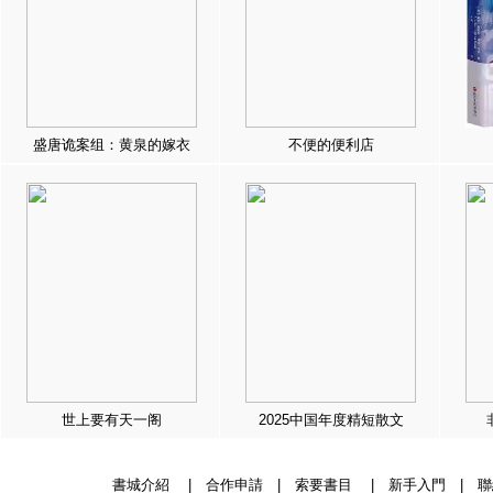
盛唐诡案组：黄泉的嫁衣
不便的便利店
世上要有天一阁
2025中国年度精短散文
書城介紹
|
合作申請
|
索要書目
|
新手入門
|
聯