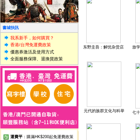
書城快訊
我系新手，如何購買？
香港/台灣免運費政策
东野圭吾：解忧杂货店
放
優惠券激活及使用方式
全面服務保障、退換貨政策
元代的族群文化与科举
七
運費平
：購滿HK$200起免運費政策