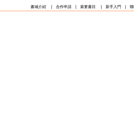
書城介紹
|
合作申請
|
索要書目
|
新手入門
|
聯