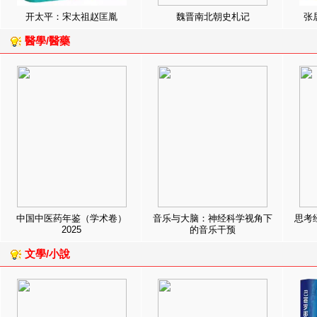
开太平：宋太祖赵匡胤
魏晋南北朝史札记
张
醫學/醫藥
中国中医药年鉴（学术卷）
音乐与大脑：神经科学视角下
思考
2025
的音乐干预
文學/小說