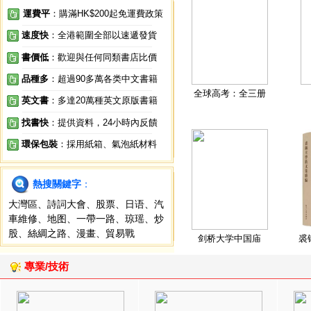
運費平
：購滿HK$200起免運費政策
速度快
：全港範圍全部以速遞發貨
書價低
：歡迎與任何同類書店比價
品種多
：超過90多萬各类中文書籍
全球高考：全三册
英文書
：多達20萬種英文原版書籍
找書快
：提供資料，24小時內反饋
環保包裝
：採用紙箱、氣泡紙材料
熱搜關鍵字
：
大灣區
、
詩詞大會
、
股票
、
日语
、
汽
車維修
、
地图
、
一帶一路
、
琼瑶
、
炒
股
、
絲綢之路
、
漫畫
、
貿易戰
剑桥大学中国庙
裘
專業/技術