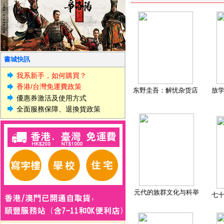
書城快訊
我系新手，如何購買？
香港/台灣免運費政策
东野圭吾：解忧杂货店
放
優惠券激活及使用方式
全面服務保障、退換貨政策
元代的族群文化与科举
七