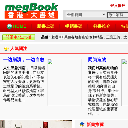
登入帳戶
HOME
新書上架
暢銷書架
好書推介
特
品種
：超過100萬種各類書籍/音像和精品，正品正價，
人氣關注
一边崩溃，一边自愈
同为造物
人生应急指南
， 日常情绪
我们对其他动物的
问题的速查手册，向朋友
责任
，人类有责任
表达关心的礼物书：不会
将一切有感受能力
安慰人没关系，史密斯博
的动物，都作为康
士就是你的治愈系嘴替。
德所说的“目的自
耐死型人格修炼指南：容
身”来对待。集中呈
易崩溃没关系，这本书帮
现了科斯嘉德关于
你容易自愈...
动物议题的核心研
究成果，也是动物
伦理领域的重要著
作。...
新書推薦