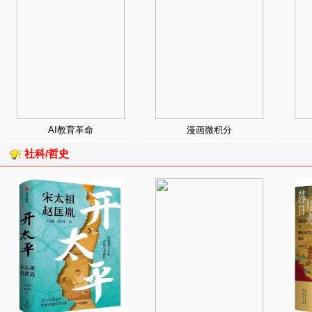
AI教育革命
漫画微积分
社科/哲史