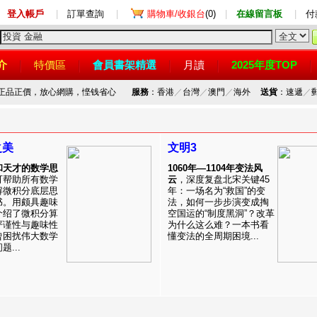
登入帳戶
|
訂單查詢
|
購物車/收銀台
(0)
|
在線留言板
|
付
介
特價區
會員書架精選
月讀
2025年度TOP
，正品正價，放心網購，悭钱省心
服務
：香港
／
台灣
／
澳門
／
海外
送貨
：速遞
／
之美
文明3
和天才的数学思
1060年—1104年变法风
可帮助所有数学
云
，深度复盘北宋关键45
解微积分底层思
年：一场名为“救国”的变
书。用颇具趣味
法，如何一步步演变成掏
介绍了微积分算
空国运的“制度黑洞”？改革
严谨性与趣味性
为什么这么难？一本书看
曾困扰伟大数学
懂变法的全周期困境...
...