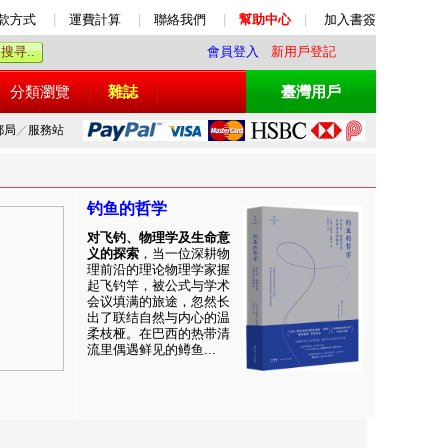
款方式
|
運費計算
|
聯絡我們
|
幫助中心
|
加入書簽
會員登入
新用戶登記
分類瀏覽
雜誌
臺灣用戶
郵局
／
服務站
钓鱼的哲学
对飞钓、物理学及生命意
义的探索
，当一位深耕物
理前沿的理论物理学家握
起飞钓竿，被公式与学术
会议填满的旅途，忽然长
出了联结自然与内心的温
柔枝桠。在巴西的热带清
流里偶遇鲜见的鳟鱼...