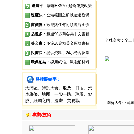
運費平
：購滿HK$200起免運費政策
速度快
：全港範圍全部以速遞發貨
書價低
：歡迎與任何同類書店比價
品種多
：超過90多萬各类中文書籍
全球高考：全三
英文書
：多達20萬種英文原版書籍
找書快
：提供資料，24小時內反饋
環保包裝
：採用紙箱、氣泡紙材料
熱搜關鍵字
：
大灣區
、
詩詞大會
、
股票
、
日语
、
汽
車維修
、
地图
、
一帶一路
、
琼瑶
、
炒
股
、
絲綢之路
、
漫畫
、
貿易戰
剑桥大学中国庙
專業/技術