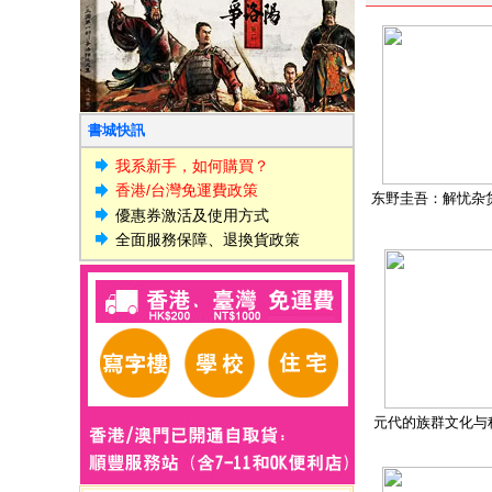
書城快訊
我系新手，如何購買？
香港/台灣免運費政策
东野圭吾：解忧杂
優惠券激活及使用方式
全面服務保障、退換貨政策
元代的族群文化与