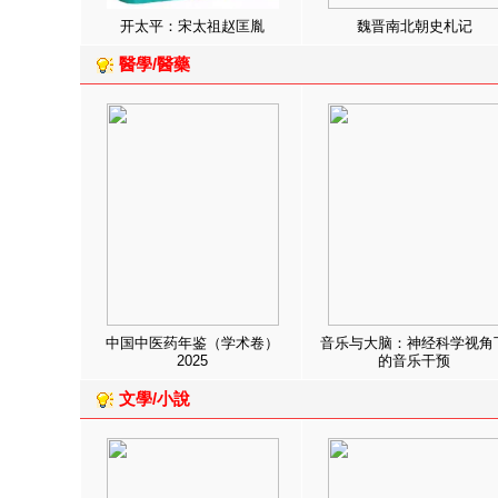
开太平：宋太祖赵匡胤
魏晋南北朝史札记
醫學/醫藥
中国中医药年鉴（学术卷）
音乐与大脑：神经科学视角
2025
的音乐干预
文學/小說