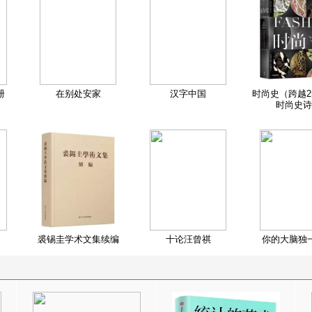
册
在别处安家
汉字中国
时尚史（跨越2
时尚史诗
裘锡圭学术文集续编
十论汪曾祺
你的大脑独