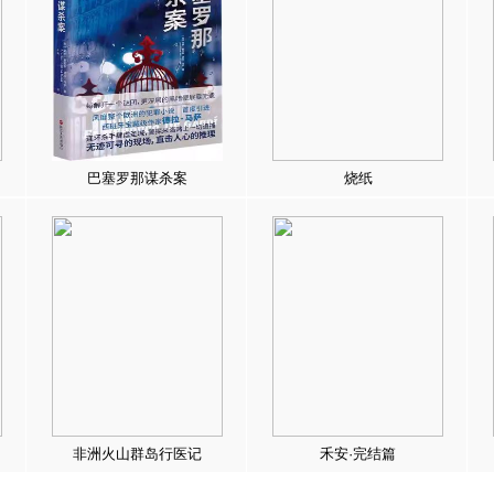
巴塞罗那谋杀案
烧纸
非洲火山群岛行医记
禾安·完结篇