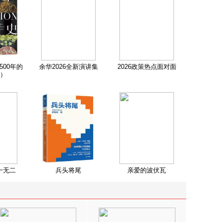
500年的
余华2026全新演讲集
2026政策热点面对面
）
一无二
兵头将尾
亲爱的波伏瓦