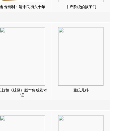
走出秦制：清末民初六十年
中产阶级的孩子们
王叔和《脉经》版本集成及考
董氏儿科
证