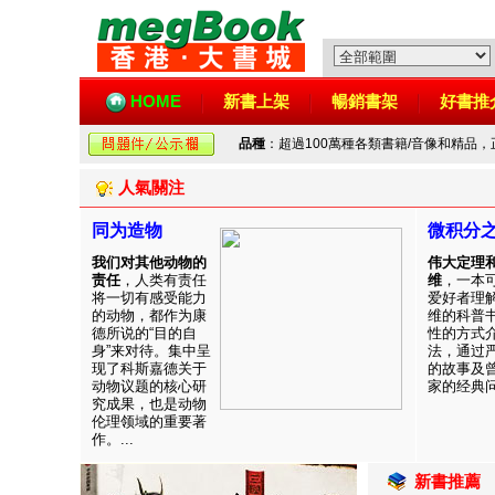
HOME
新書上架
暢銷書架
好書推
品種
：超過100萬種各類書籍/音像和精品
人氣關注
同为造物
微积分
我们对其他动物的
伟大定理
责任
，人类有责任
维
，一本
将一切有感受能力
爱好者理
的动物，都作为康
维的科普
德所说的“目的自
性的方式
身”来对待。集中呈
法，通过
现了科斯嘉德关于
的故事及
动物议题的核心研
家的经典问题
究成果，也是动物
伦理领域的重要著
作。...
新書推薦