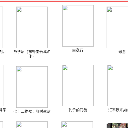
白夜行
货店
放学后（东野圭吾成名
恶意
作）
科举
孔子的门徒
汇率原来如
七十二物候：顺时生活