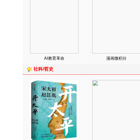
AI教育革命
漫画微积分
社科/哲史