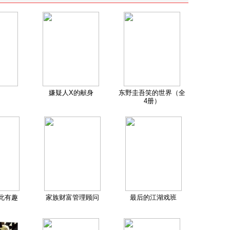
嫌疑人X的献身
东野圭吾笑的世界（全
4册）
此有趣
家族财富管理顾问
最后的江湖戏班