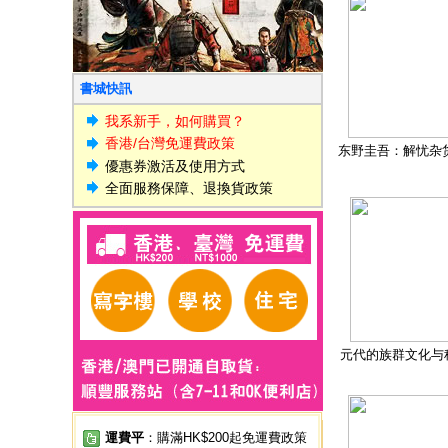
書城快訊
我系新手，如何購買？
香港/台灣免運費政策
东野圭吾：解忧杂
優惠券激活及使用方式
全面服務保障、退換貨政策
元代的族群文化与
運費平
：購滿HK$200起免運費政策