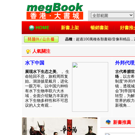
HOME
新書上架
暢銷書架
好書推
品種
：超過100萬種各類書籍/音像和精品
人氣關注
水下中国
外邦代理
展现水下生态之美
。 。生
古代希腊世
命轮回不息，旅程周而复
络
，以古希
始。洄游披星戴月，进化
制度“外邦
一眼万年。以中国六种特
镜，透视城
有水下生物串联六大水
会”到帝国
域，全面介绍魅力丰富的
转型，为解
水下生物多样性和不可思
世界的权力
议的人文奇观...
新视角...
新書推薦