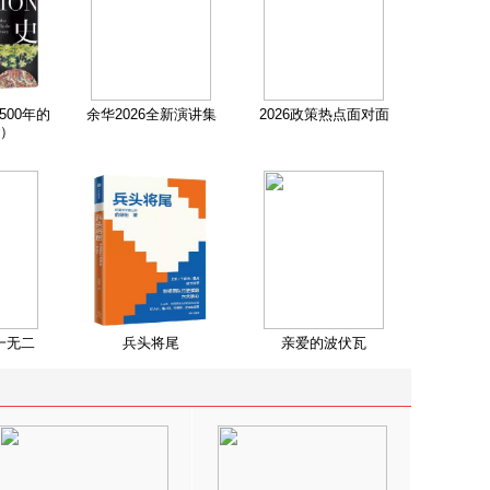
500年的
余华2026全新演讲集
2026政策热点面对面
）
一无二
兵头将尾
亲爱的波伏瓦