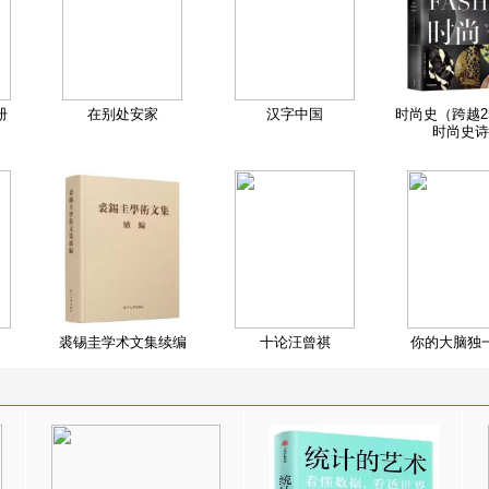
册
在别处安家
汉字中国
时尚史（跨越2
时尚史诗
裘锡圭学术文集续编
十论汪曾祺
你的大脑独