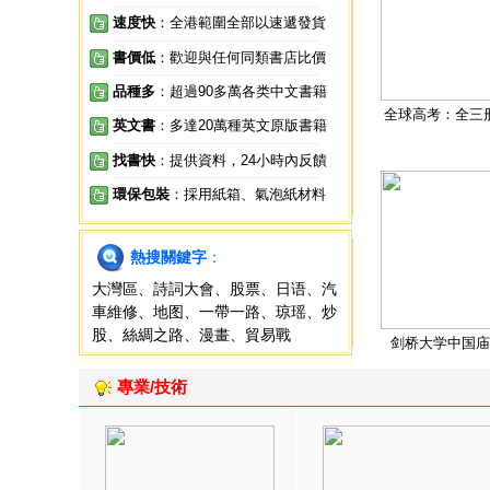
速度快
：全港範圍全部以速遞發貨
書價低
：歡迎與任何同類書店比價
品種多
：超過90多萬各类中文書籍
全球高考：全三
英文書
：多達20萬種英文原版書籍
找書快
：提供資料，24小時內反饋
環保包裝
：採用紙箱、氣泡紙材料
熱搜關鍵字
：
大灣區
、
詩詞大會
、
股票
、
日语
、
汽
車維修
、
地图
、
一帶一路
、
琼瑶
、
炒
股
、
絲綢之路
、
漫畫
、
貿易戰
剑桥大学中国庙
專業/技術