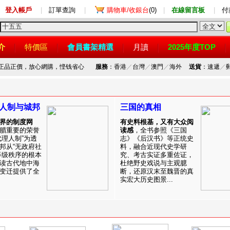
登入帳戶
|
訂單查詢
|
購物車/收銀台
(0)
|
在線留言板
|
付
介
特價區
會員書架精選
月讀
2025年度TOP
，正品正價，放心網購，悭钱省心
服務
：香港
／
台灣
／
澳門
／
海外
送貨
：速遞
／
人制与城邦
三国的真相
界的制度网
有史料根基，又有大众阅
腊重要的荣誉
读感
，全书参照《三国
代理人制”为透
志》《后汉书》等正统史
邦从“无政府社
料，融合近现代史学研
等级秩序的根本
究、考古实证多重佐证，
读古代地中海
杜绝野史戏说与主观臆
变迁提供了全
断，还原汉末至魏晋的真
实宏大历史图景...