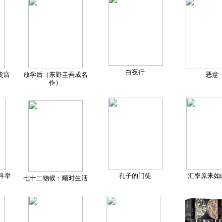
白夜行
货店
放学后（东野圭吾成名
恶意
作）
科举
孔子的门徒
汇率原来如
七十二物候：顺时生活