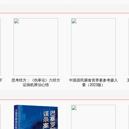
下
思考经方：《伤寒论》六经方
中国居民膳食营养素参考摄入
证病机辨治心悟
量（2023版）