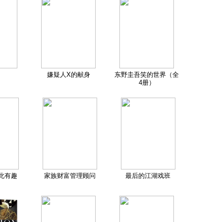
嫌疑人X的献身
东野圭吾笑的世界（全
4册）
此有趣
家族财富管理顾问
最后的江湖戏班