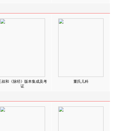
王叔和《脉经》版本集成及考
董氏儿科
证