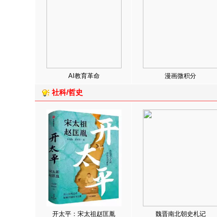
AI教育革命
漫画微积分
社科/哲史
开太平：宋太祖赵匡胤
魏晋南北朝史札记