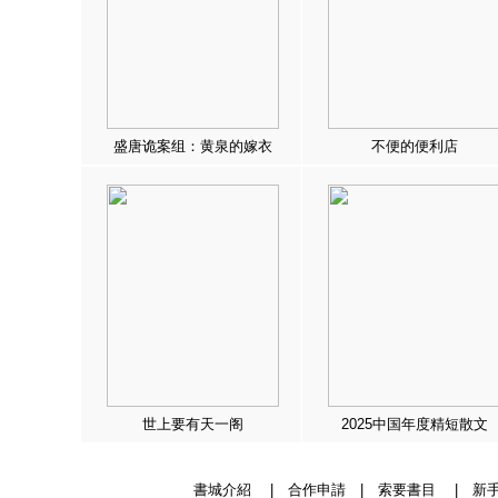
盛唐诡案组：黄泉的嫁衣
不便的便利店
世上要有天一阁
2025中国年度精短散文
書城介紹
|
合作申請
|
索要書目
|
新