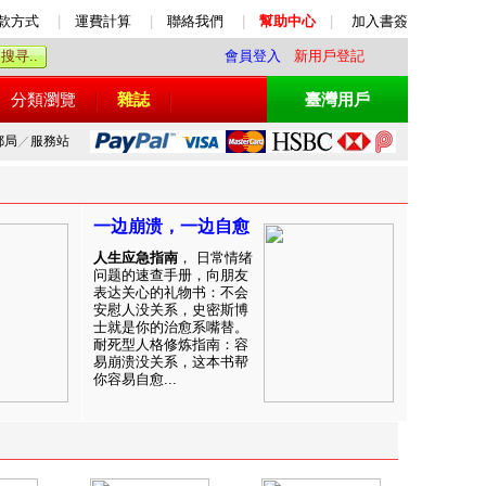
款方式
|
運費計算
|
聯絡我們
|
幫助中心
|
加入書簽
會員登入
新用戶登記
分類瀏覽
雜誌
臺灣用戶
郵局
／
服務站
一边崩溃，一边自愈
人生应急指南
， 日常情绪
问题的速查手册，向朋友
表达关心的礼物书：不会
安慰人没关系，史密斯博
士就是你的治愈系嘴替。
耐死型人格修炼指南：容
易崩溃没关系，这本书帮
你容易自愈...