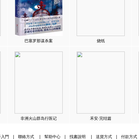
巴塞罗那谋杀案
烧纸
非洲火山群岛行医记
禾安·完结篇
手入門
|
聯絡方式
|
幫助中心
|
找書說明
|
送貨方式
|
付款方式