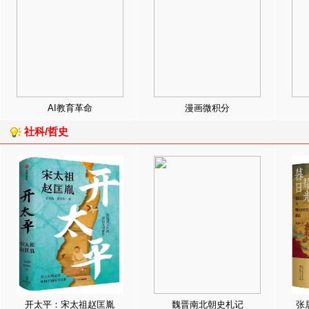
AI教育革命
漫画微积分
社科/哲史
开太平：宋太祖赵匡胤
魏晋南北朝史札记
张