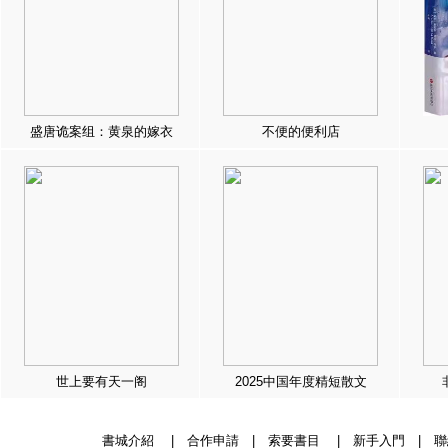
盛唐诡案组：黄泉的嫁衣
不便的便利店
世上要有天一阁
2025中国年度精短散文
書城介紹
|
合作申請
|
索要書目
|
新手入門
|
聯