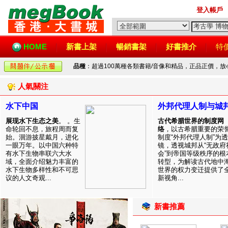
登入帳戶
HOME
新書上架
暢銷書架
好書推介
特
品種
：超過100萬種各類書籍/音像和精品，正品正價，
人氣關注
水下中国
外邦代理人制与城
展现水下生态之美
。 。生
古代希腊世界的制度网
命轮回不息，旅程周而复
络
，以古希腊重要的荣
始。洄游披星戴月，进化
制度“外邦代理人制”为透
一眼万年。以中国六种特
镜，透视城邦从“无政府
有水下生物串联六大水
会”到帝国等级秩序的根
域，全面介绍魅力丰富的
转型，为解读古代地中
水下生物多样性和不可思
世界的权力变迁提供了
议的人文奇观...
新视角...
新書推薦