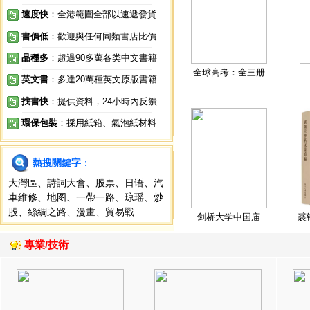
速度快
：全港範圍全部以速遞發貨
書價低
：歡迎與任何同類書店比價
品種多
：超過90多萬各类中文書籍
全球高考：全三册
英文書
：多達20萬種英文原版書籍
找書快
：提供資料，24小時內反饋
環保包裝
：採用紙箱、氣泡紙材料
熱搜關鍵字
：
大灣區
、
詩詞大會
、
股票
、
日语
、
汽
車維修
、
地图
、
一帶一路
、
琼瑶
、
炒
股
、
絲綢之路
、
漫畫
、
貿易戰
剑桥大学中国庙
裘
專業/技術