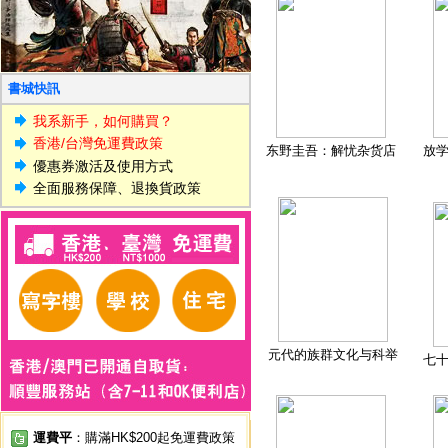
書城快訊
我系新手，如何購買？
香港/台灣免運費政策
东野圭吾：解忧杂货店
放
優惠券激活及使用方式
全面服務保障、退換貨政策
元代的族群文化与科举
七
運費平
：購滿HK$200起免運費政策