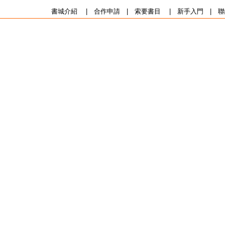
書城介紹
|
合作申請
|
索要書目
|
新手入門
|
聯