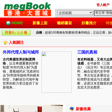
登入帳戶
HOME
新書上架
暢銷書架
好書推介
特
品種
：超過100萬種各類書籍/音像和精品，正品正價，
人氣關注
外邦代理人制与城邦
三国的真相
古代希腊世界的制度网
有史料根基，又有大众
络
，以古希腊重要的荣誉
读感
，全书参照《三国
制度“外邦代理人制”为透
志》《后汉书》等正统
镜，透视城邦从“无政府社
料，融合近现代史学研
会”到帝国等级秩序的根本
究、考古实证多重佐证
转型，为解读古代地中海
杜绝野史戏说与主观臆
世界的权力变迁提供了全
断，还原汉末至魏晋的
新视角...
实宏大历史图景...
新書推薦