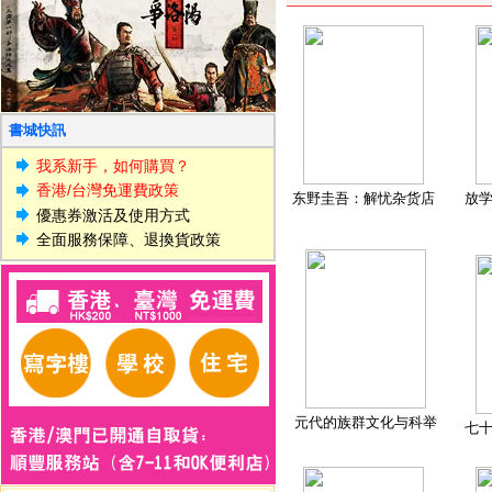
書城快訊
我系新手，如何購買？
香港/台灣免運費政策
东野圭吾：解忧杂货店
放
優惠券激活及使用方式
全面服務保障、退換貨政策
元代的族群文化与科举
七