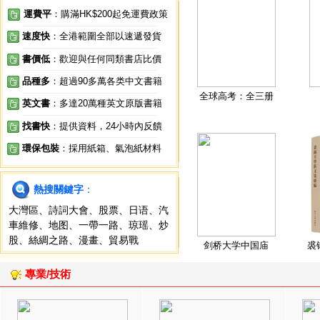
運費平
：購滿HK$200起免運費政策
速度快
：全港範圍全部以速遞發貨
書價低
：歡迎與任何同類書店比價
品種多
：超過90多萬各类中文書籍
全球高考：全三册
英文書
：多達20萬種英文原版書籍
找書快
：提供資料，24小時內反饋
環保包裝
：採用紙箱、氣泡紙材料
熱搜關鍵字
：
大灣區
、
詩詞大會
、
股票
、
日语
、
汽
車維修
、
地图
、
一帶一路
、
琼瑶
、
炒
股
、
絲綢之路
、
漫畫
、
貿易戰
剑桥大学中国庙
裘
專業/技術