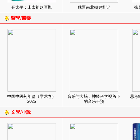
开太平：宋太祖赵匡胤
魏晋南北朝史札记
张
醫學/醫藥
中国中医药年鉴（学术卷）
音乐与大脑：神经科学视角下
思考
2025
的音乐干预
文學/小說