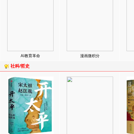
AI教育革命
漫画微积分
社科/哲史