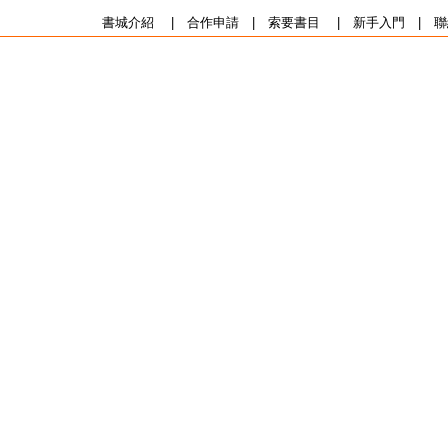
書城介紹
|
合作申請
|
索要書目
|
新手入門
|
聯