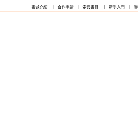
書城介紹
|
合作申請
|
索要書目
|
新手入門
|
聯