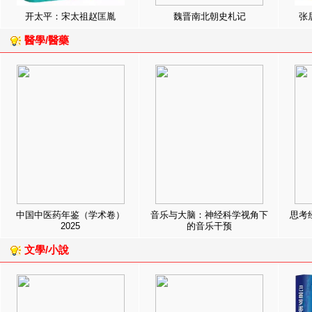
开太平：宋太祖赵匡胤
魏晋南北朝史札记
张
醫學/醫藥
中国中医药年鉴（学术卷）
音乐与大脑：神经科学视角下
思考
2025
的音乐干预
文學/小說