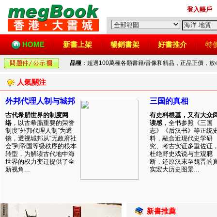
登入帳戶
HOME
新書上架
暢銷書架
好書推介
特
品種
：超過100萬種各類書籍/音像和精品，正品正價，
人氣關注
外邦代理人制与城邦
三国的真相
古代希腊世界的制度网
有史料根基，又有大众
络
，以古希腊重要的荣誉
读感
，全书参照《三国
制度“外邦代理人制”为透
志》《后汉书》等正统
镜，透视城邦从“无政府社
料，融合近现代史学研
会”到帝国等级秩序的根本
究、考古实证多重佐证
转型，为解读古代地中海
杜绝野史戏说与主观臆
世界的权力变迁提供了全
断，还原汉末至魏晋的
新视角...
实宏大历史图景...
新書推薦