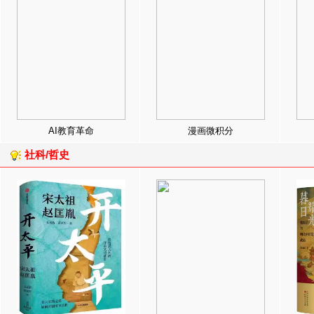
AI教育革命
漫画微积分
社科/哲史