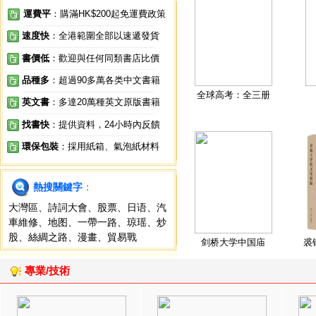
運費平
：購滿HK$200起免運費政策
速度快
：全港範圍全部以速遞發貨
書價低
：歡迎與任何同類書店比價
品種多
：超過90多萬各类中文書籍
全球高考：全三册
英文書
：多達20萬種英文原版書籍
找書快
：提供資料，24小時內反饋
環保包裝
：採用紙箱、氣泡紙材料
熱搜關鍵字
：
大灣區
、
詩詞大會
、
股票
、
日语
、
汽
車維修
、
地图
、
一帶一路
、
琼瑶
、
炒
股
、
絲綢之路
、
漫畫
、
貿易戰
剑桥大学中国庙
裘
專業/技術