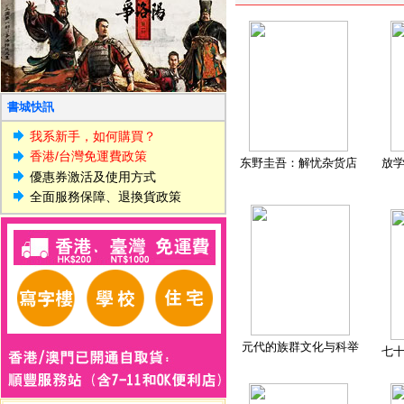
書城快訊
我系新手，如何購買？
香港/台灣免運費政策
东野圭吾：解忧杂货店
放
優惠券激活及使用方式
全面服務保障、退換貨政策
元代的族群文化与科举
七