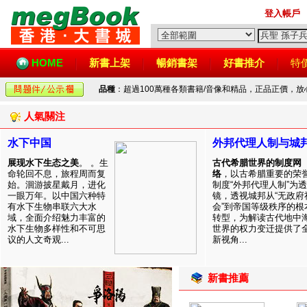
登入帳戶
HOME
新書上架
暢銷書架
好書推介
特
品種
：超過100萬種各類書籍/音像和精品，正品正價，
人氣關注
水下中国
外邦代理人制与城
展现水下生态之美
。 。生
古代希腊世界的制度网
命轮回不息，旅程周而复
络
，以古希腊重要的荣
始。洄游披星戴月，进化
制度“外邦代理人制”为透
一眼万年。以中国六种特
镜，透视城邦从“无政府
有水下生物串联六大水
会”到帝国等级秩序的根
域，全面介绍魅力丰富的
转型，为解读古代地中
水下生物多样性和不可思
世界的权力变迁提供了
议的人文奇观...
新视角...
新書推薦