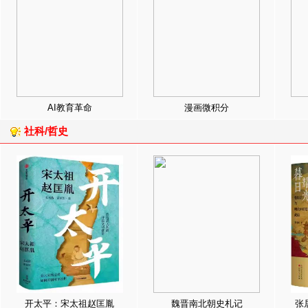
AI教育革命
漫画微积分
社科/哲史
开太平：宋太祖赵匡胤
魏晋南北朝史札记
张