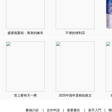
盛唐诡案组：黄泉的嫁衣
不便的便利店
世上要有天一阁
2025中国年度精短散文
書城介紹
|
合作申請
|
索要書目
|
新手入門
|
聯