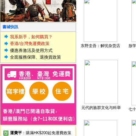
書城快訊
我系新手，如何購買？
香港/台灣免運費政策
东野圭吾：解忧杂货店
放
優惠券激活及使用方式
全面服務保障、退換貨政策
元代的族群文化与科举
七
運費平
：購滿HK$200起免運費政策