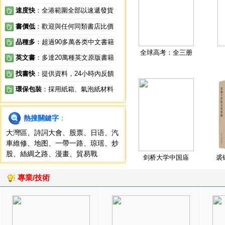
速度快
：全港範圍全部以速遞發貨
書價低
：歡迎與任何同類書店比價
品種多
：超過90多萬各类中文書籍
全球高考：全三册
英文書
：多達20萬種英文原版書籍
找書快
：提供資料，24小時內反饋
環保包裝
：採用紙箱、氣泡紙材料
熱搜關鍵字
：
大灣區
、
詩詞大會
、
股票
、
日语
、
汽
車維修
、
地图
、
一帶一路
、
琼瑶
、
炒
股
、
絲綢之路
、
漫畫
、
貿易戰
剑桥大学中国庙
裘
專業/技術