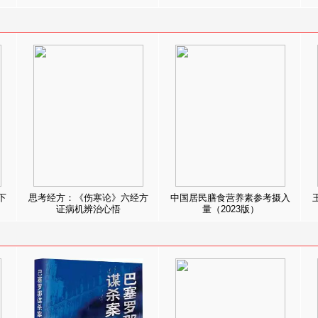
下
思考经方：《伤寒论》六经方
中国居民膳食营养素参考摄入
证病机辨治心悟
量（2023版）