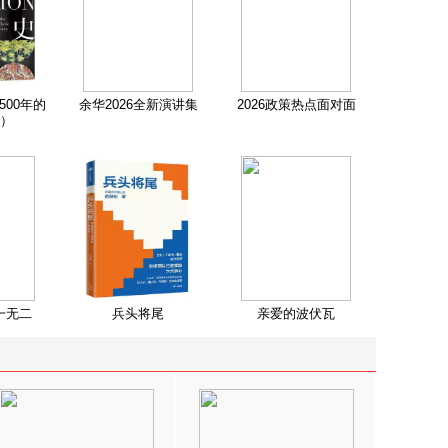
500年的
余华2026全新演讲集
2026政策热点面对面
）
一无二
兵头将尾
亲爱的波伏瓦