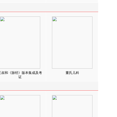
王叔和《脉经》版本集成及考
董氏儿科
证