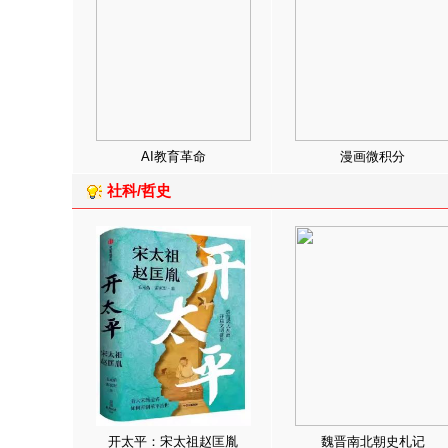
AI教育革命
漫画微积分
社科/哲史
开太平：宋太祖赵匡胤
魏晋南北朝史札记