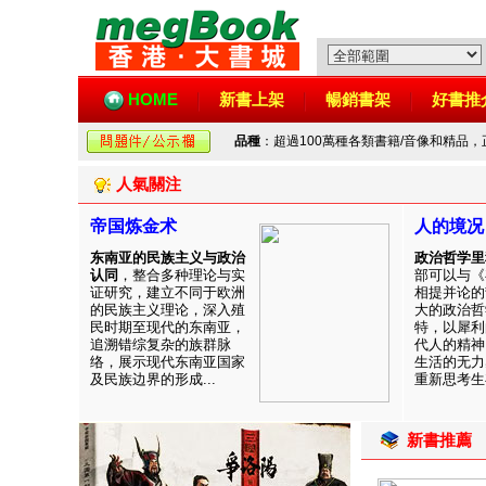
HOME
新書上架
暢銷書架
好書推
品種
：超過100萬種各類書籍/音像和精品
人氣關注
帝国炼金术
人的境况
东南亚的民族主义与政治
政治哲学里
认同
，整合多种理论与实
部可以与《
证研究，建立不同于欧洲
相提并论的
的民族主义理论，深入殖
大的政治哲
民时期至现代的东南亚，
特，以犀利
追溯错综复杂的族群脉
代人的精神
络，展示现代东南亚国家
生活的无力
及民族边界的形成...
重新思考生存
新書推薦