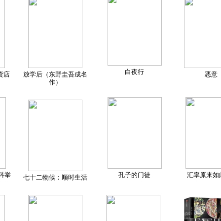
白夜行
货店
放学后（东野圭吾成名
恶意
作）
科举
孔子的门徒
汇率原来如
七十二物候：顺时生活