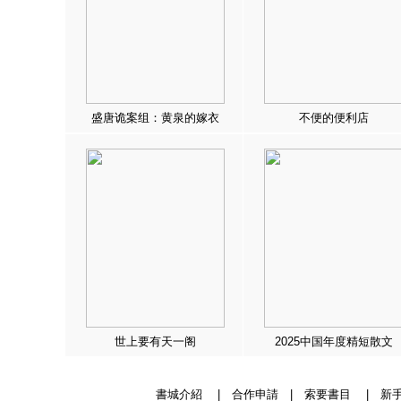
盛唐诡案组：黄泉的嫁衣
不便的便利店
世上要有天一阁
2025中国年度精短散文
書城介紹
|
合作申請
|
索要書目
|
新