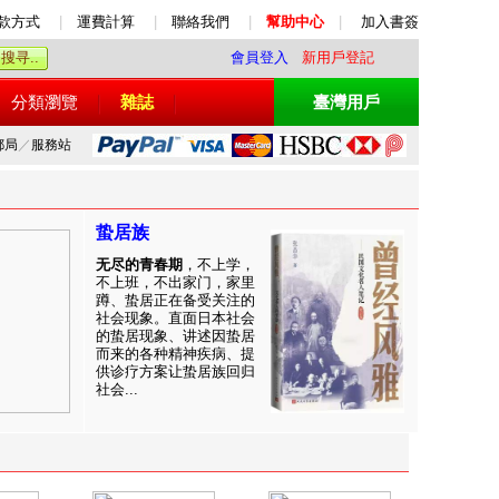
款方式
|
運費計算
|
聯絡我們
|
幫助中心
|
加入書簽
會員登入
新用戶登記
分類瀏覽
雜誌
臺灣用戶
郵局
／
服務站
蛰居族
无尽的青春期
，不上学，
不上班，不出家门，家里
蹲、蛰居正在备受关注的
社会现象。直面日本社会
的蛰居现象、讲述因蛰居
而来的各种精神疾病、提
供诊疗方案让蛰居族回归
社会...