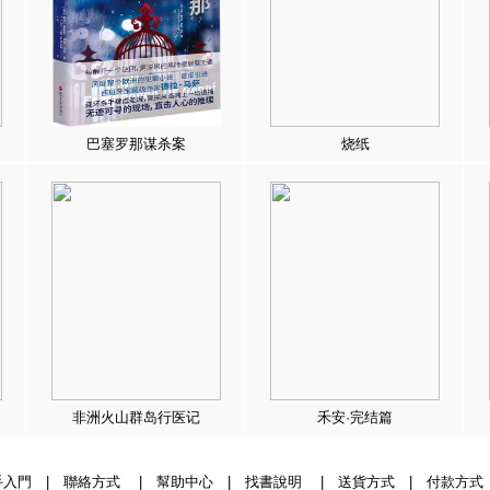
巴塞罗那谋杀案
烧纸
非洲火山群岛行医记
禾安·完结篇
手入門
|
聯絡方式
|
幫助中心
|
找書說明
|
送貨方式
|
付款方式