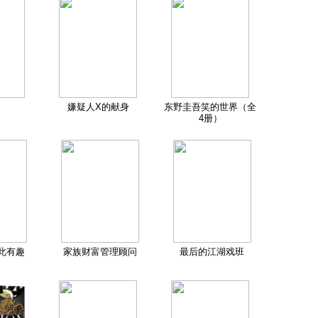
嫌疑人X的献身
东野圭吾笑的世界（全
4册）
此有趣
家族财富管理顾问
最后的江湖戏班