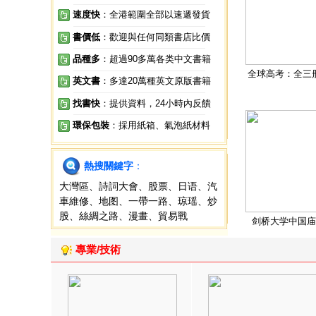
速度快
：全港範圍全部以速遞發貨
書價低
：歡迎與任何同類書店比價
品種多
：超過90多萬各类中文書籍
全球高考：全三
英文書
：多達20萬種英文原版書籍
找書快
：提供資料，24小時內反饋
環保包裝
：採用紙箱、氣泡紙材料
熱搜關鍵字
：
大灣區
、
詩詞大會
、
股票
、
日语
、
汽
車維修
、
地图
、
一帶一路
、
琼瑶
、
炒
股
、
絲綢之路
、
漫畫
、
貿易戰
剑桥大学中国庙
專業/技術