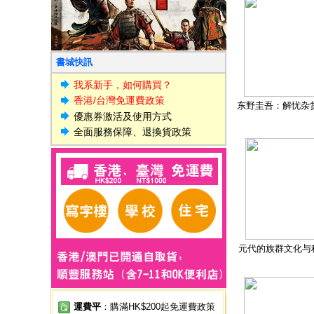
書城快訊
我系新手，如何購買？
香港/台灣免運費政策
东野圭吾：解忧杂
優惠券激活及使用方式
全面服務保障、退換貨政策
元代的族群文化与
運費平
：購滿HK$200起免運費政策