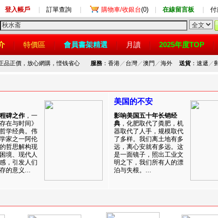
登入帳戶
|
訂單查詢
|
購物車/收銀台
(0)
|
在線留言板
|
付
介
特價區
會員書架精選
月讀
2025年度TOP
，正品正價，放心網購，悭钱省心
服務
：香港
／
台灣
／
澳門
／
海外
送貨
：速遞
／
美国的不安
程碑之作
，一
影响美国五十年长销经
存在与时间》
典
，化肥取代了粪肥，机
哲学经典。伟
器取代了人手，规模取代
学家之一阿伦
了多样。我们离土地有多
的哲思解构现
远，离心安就有多远。这
困境、现代人
是一面镜子，照出工业文
感，引发人们
明之下，我们所有人的漂
的意义...
泊与失根。...