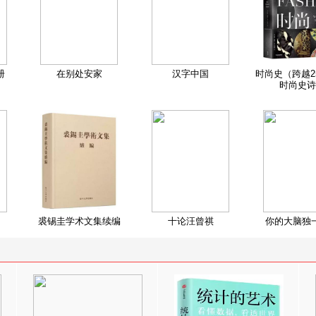
册
在别处安家
汉字中国
时尚史（跨越2
时尚史诗
裘锡圭学术文集续编
十论汪曾祺
你的大脑独