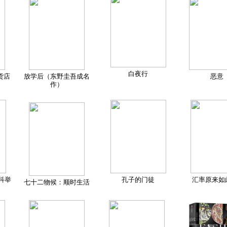
白夜行
货店
放学后（东野圭吾成名
恶意
作）
科举
孔子的门徒
汇率原来如
七十二物候：顺时生活