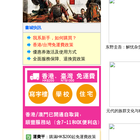
書城快訊
我系新手，如何購買？
香港/台灣免運費政策
东野圭吾：解忧杂
優惠券激活及使用方式
全面服務保障、退換貨政策
元代的族群文化与
運費平
：購滿HK$200起免運費政策