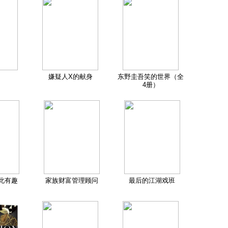
嫌疑人X的献身
东野圭吾笑的世界（全
4册）
此有趣
家族财富管理顾问
最后的江湖戏班