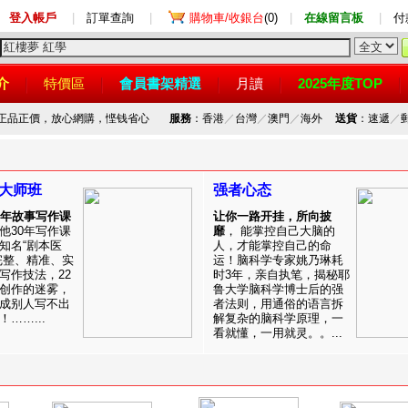
登入帳戶
|
訂單查詢
|
購物車/收銀台
(0)
|
在線留言板
|
付
介
特價區
會員書架精選
月讀
2025年度TOP
，正品正價，放心網購，悭钱省心
服務
：香港
／
台灣
／
澳門
／
海外
送貨
：速遞
／
大师班
强者心态
0年故事写作课
让你一路开挂，所向披
他30年写作课
靡
， 能掌控自己大脑的
知名“剧本医
人，才能掌控自己的命
完整、精准、实
运！脑科学专家姚乃琳耗
写作技法，22
时3年，亲自执笔，揭秘耶
创作的迷雾，
鲁大学脑科学博士后的强
成别人写不出
者法则，用通俗的语言拆
……...
解复杂的脑科学原理，一
看就懂，一用就灵。。...