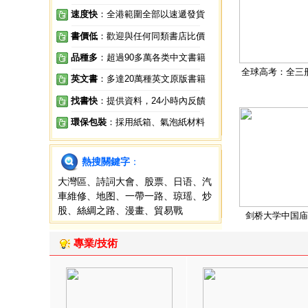
速度快
：全港範圍全部以速遞發貨
書價低
：歡迎與任何同類書店比價
品種多
：超過90多萬各类中文書籍
全球高考：全三
英文書
：多達20萬種英文原版書籍
找書快
：提供資料，24小時內反饋
環保包裝
：採用紙箱、氣泡紙材料
熱搜關鍵字
：
大灣區
、
詩詞大會
、
股票
、
日语
、
汽
車維修
、
地图
、
一帶一路
、
琼瑶
、
炒
股
、
絲綢之路
、
漫畫
、
貿易戰
剑桥大学中国庙
專業/技術