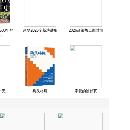
500年的
余华2026全新演讲集
2026政策热点面对面
）
一无二
兵头将尾
亲爱的波伏瓦