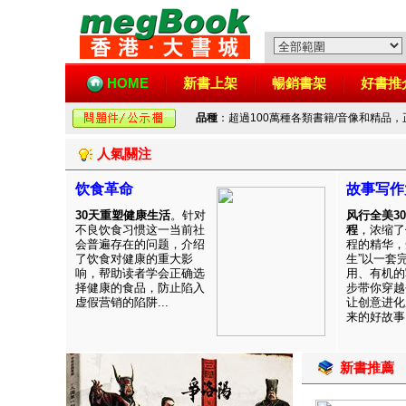
HOME
新書上架
暢銷書架
好書推
品種
：超過100萬種各類書籍/音像和精品
人氣關注
饮食革命
故事写作
30天重塑健康生活
。针对
风行全美3
不良饮食习惯这一当前社
程
，浓缩了
会普遍存在的问题，介绍
程的精华，
了饮食对健康的重大影
生”以一套
响，帮助读者学会正确选
用、有机的
择健康的食品，防止陷入
步带你穿越
虚假营销的陷阱...
让创意进化
来的好故事！
新書推薦