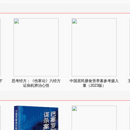
下
思考经方：《伤寒论》六经方
中国居民膳食营养素参考摄入
证病机辨治心悟
量（2023版）