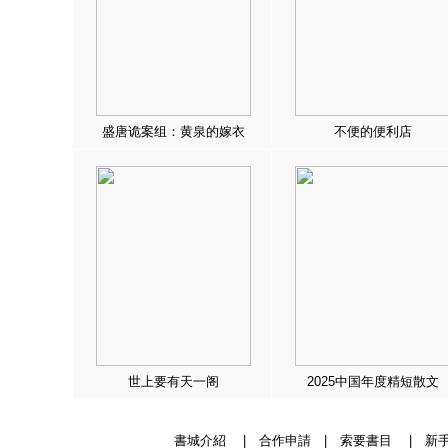
盛唐诡案组：黄泉的嫁衣
不便的便利店
世上要有天一阁
2025中国年度精短散文
書城介紹
|
合作申請
|
索要書目
|
新