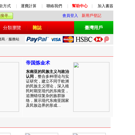
款方式
|
運費計算
|
聯絡我們
|
幫助中心
|
加入書簽
會員登入
新用戶登記
分類瀏覽
雜誌
臺灣用戶
郵局
／
服務站
帝国炼金术
东南亚的民族主义与政治
认同
，整合多种理论与实
证研究，建立不同于欧洲
的民族主义理论，深入殖
民时期至现代的东南亚，
追溯错综复杂的族群脉
络，展示现代东南亚国家
及民族边界的形成...