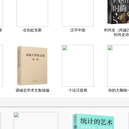
册
在别处安家
汉字中国
时尚史（跨越2
时尚史诗
裘锡圭学术文集续编
十论汪曾祺
你的大脑独