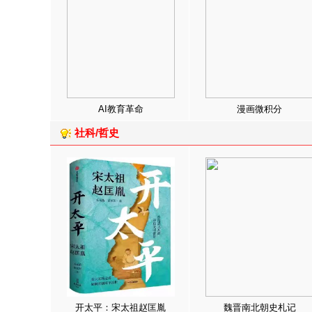
AI教育革命
漫画微积分
社科/哲史
开太平：宋太祖赵匡胤
魏晋南北朝史札记