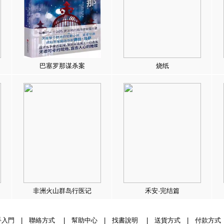
巴塞罗那谋杀案
烧纸
非洲火山群岛行医记
禾安·完结篇
手入門
|
聯絡方式
|
幫助中心
|
找書說明
|
送貨方式
|
付款方式