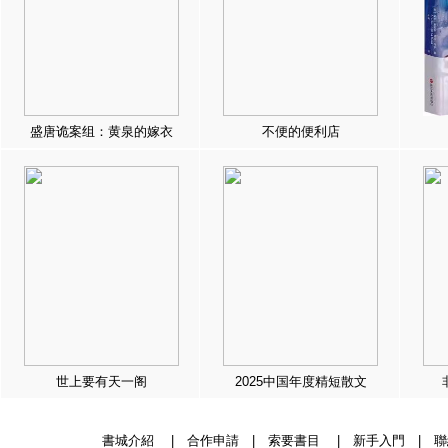
盛唐诡案组：黄泉的嫁衣
不便的便利店
世上要有天一阁
2025中国年度精短散文
書城介紹
|
合作申請
|
索要書目
|
新手入門
|
聯