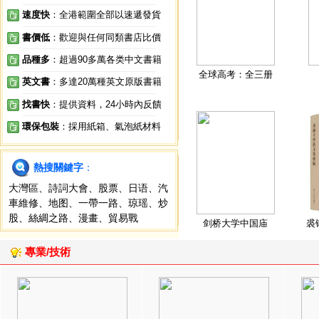
速度快
：全港範圍全部以速遞發貨
書價低
：歡迎與任何同類書店比價
品種多
：超過90多萬各类中文書籍
全球高考：全三册
英文書
：多達20萬種英文原版書籍
找書快
：提供資料，24小時內反饋
環保包裝
：採用紙箱、氣泡紙材料
熱搜關鍵字
：
大灣區
、
詩詞大會
、
股票
、
日语
、
汽
車維修
、
地图
、
一帶一路
、
琼瑶
、
炒
股
、
絲綢之路
、
漫畫
、
貿易戰
剑桥大学中国庙
裘
專業/技術