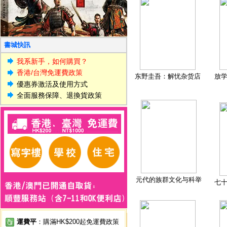
書城快訊
我系新手，如何購買？
香港/台灣免運費政策
东野圭吾：解忧杂货店
放
優惠券激活及使用方式
全面服務保障、退換貨政策
元代的族群文化与科举
七
運費平
：購滿HK$200起免運費政策