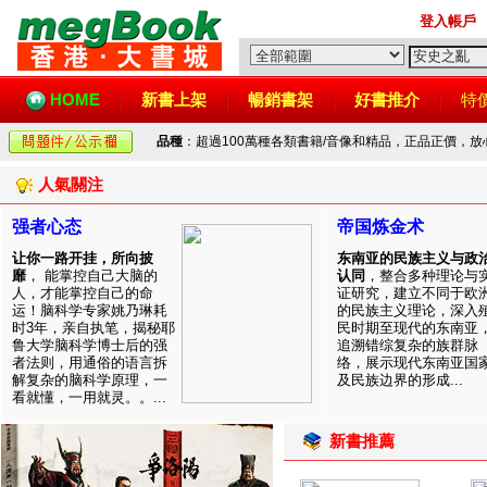
登入帳戶
HOME
新書上架
暢銷書架
好書推介
特
品種
：超過100萬種各類書籍/音像和精品，正品正價，
人氣關注
强者心态
帝国炼金术
让你一路开挂，所向披
东南亚的民族主义与政
靡
， 能掌控自己大脑的
认同
，整合多种理论与
人，才能掌控自己的命
证研究，建立不同于欧
运！脑科学专家姚乃琳耗
的民族主义理论，深入
时3年，亲自执笔，揭秘耶
民时期至现代的东南亚
鲁大学脑科学博士后的强
追溯错综复杂的族群脉
者法则，用通俗的语言拆
络，展示现代东南亚国
解复杂的脑科学原理，一
及民族边界的形成...
看就懂，一用就灵。。...
新書推薦