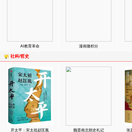
AI教育革命
漫画微积分
社科/哲史
开太平：宋太祖赵匡胤
魏晋南北朝史札记
张