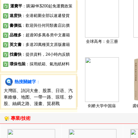
運費平
：購滿HK$200起免運費政策
速度快
：全港範圍全部以速遞發貨
書價低
：歡迎與任何同類書店比價
品種多
：超過90多萬各类中文書籍
全球高考：全三册
英文書
：多達20萬種英文原版書籍
找書快
：提供資料，24小時內反饋
環保包裝
：採用紙箱、氣泡紙材料
熱搜關鍵字
：
大灣區
、
詩詞大會
、
股票
、
日语
、
汽
車維修
、
地图
、
一帶一路
、
琼瑶
、
炒
股
、
絲綢之路
、
漫畫
、
貿易戰
剑桥大学中国庙
裘
專業/技術