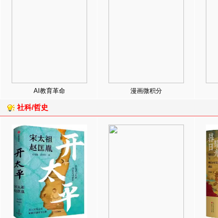
AI教育革命
漫画微积分
社科/哲史