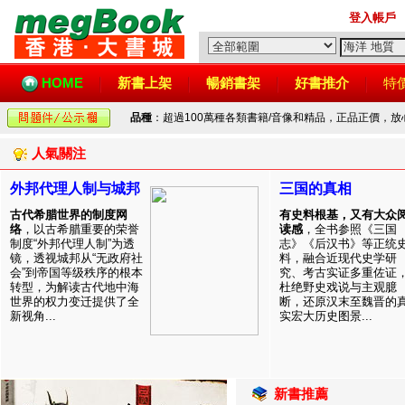
登入帳戶
HOME
新書上架
暢銷書架
好書推介
特
品種
：超過100萬種各類書籍/音像和精品，正品正價，
人氣關注
外邦代理人制与城邦
三国的真相
古代希腊世界的制度网
有史料根基，又有大众
络
，以古希腊重要的荣誉
读感
，全书参照《三国
制度“外邦代理人制”为透
志》《后汉书》等正统
镜，透视城邦从“无政府社
料，融合近现代史学研
会”到帝国等级秩序的根本
究、考古实证多重佐证
转型，为解读古代地中海
杜绝野史戏说与主观臆
世界的权力变迁提供了全
断，还原汉末至魏晋的
新视角...
实宏大历史图景...
新書推薦