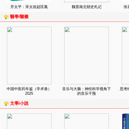
开太平：宋太祖赵匡胤
魏晋南北朝史札记
张
醫學/醫藥
中国中医药年鉴（学术卷）
音乐与大脑：神经科学视角下
思考
2025
的音乐干预
文學/小說