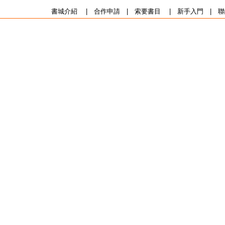
書城介紹
|
合作申請
|
索要書目
|
新手入門
|
聯