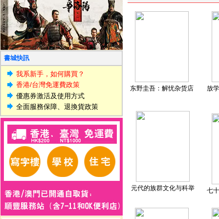
書城快訊
我系新手，如何購買？
香港/台灣免運費政策
东野圭吾：解忧杂货店
放
優惠券激活及使用方式
全面服務保障、退換貨政策
元代的族群文化与科举
七