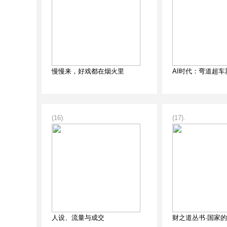
慢慢来，好戏都在烟火里
AI时代：弯道超车
(16).
(17).
人设、流量与成交
财之道丛书·国家