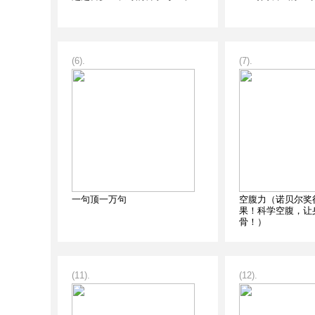
(6).
(7).
一句顶一万句
空腹力（诺贝尔奖
果！科学空腹，让
骨！）
(11).
(12).