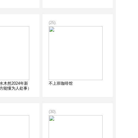
(25).
木然2024年新
不上班咖啡馆
方能懂为人处事）
(30).