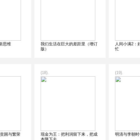
新思维
我们生活在巨大的差距里（增订
人间小满2：
版）
忙
(18).
(19).
的贫困与繁荣
现金为王：把利润留下来，把成
明清与李朝时
本降下去