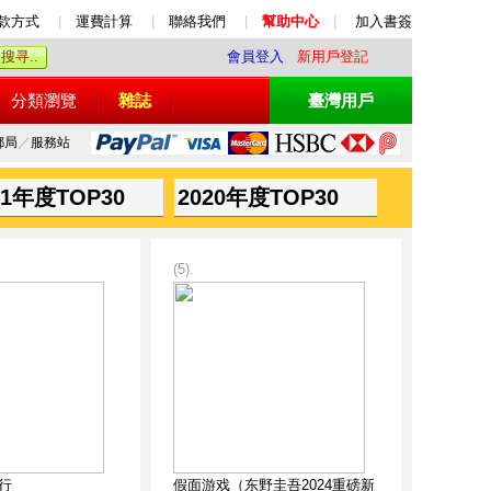
款方式
|
運費計算
|
聯絡我們
|
幫助中心
|
加入書簽
會員登入
新用戶登記
分類瀏覽
雜誌
臺灣用戶
郵局
／
服務站
21年度TOP30
2020年度TOP30
(5).
行
假面游戏（东野圭吾2024重磅新