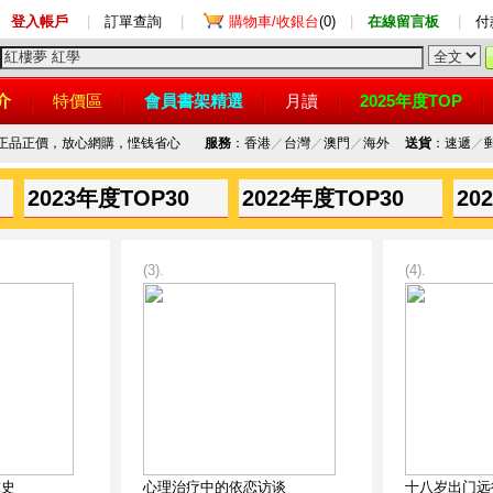
登入帳戶
|
訂單查詢
|
購物車/收銀台
(0)
|
在線留言板
|
付
介
特價區
會員書架精選
月讀
2025年度TOP
，正品正價，放心網購，悭钱省心
服務
：香港
／
台灣
／
澳門
／
海外
送貨
：速遞
／
2023年度TOP30
2022年度TOP30
20
(3).
(4).
球史
心理治疗中的依恋访谈
十八岁出门远