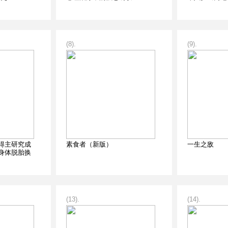
(8).
(9).
得主研究成
素食者（新版）
一生之敌
身体脱胎换
(13).
(14).